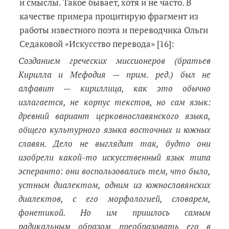
и смыслы. Такое бывает, хотя и не часто. В
качестве примера процитирую фрагмент из
работы известного поэта и переводчика Ольги
Седаковой «Искусство перевода» [16]:
Созданием греческих миссионеров (братьев
Кирилла и Мефодия
— при
м. ред.) был не
алфавит
— кириллица, как это обычно
излагается, не корпус текстов, но сам язык:
древний вариант церковнославянского языка,
общего культурного языка восточных и южных
славян. Дело не выглядит так, будто они
изобрели какой-то искусственный язык типа
эсперанто: они воспользовались тем, что было,
устным диалектом, одним из южнославянских
диалектов, с его морфологией, словарем,
фонетикой. Но им пришлось самым
радикальным образом преобразовать его в