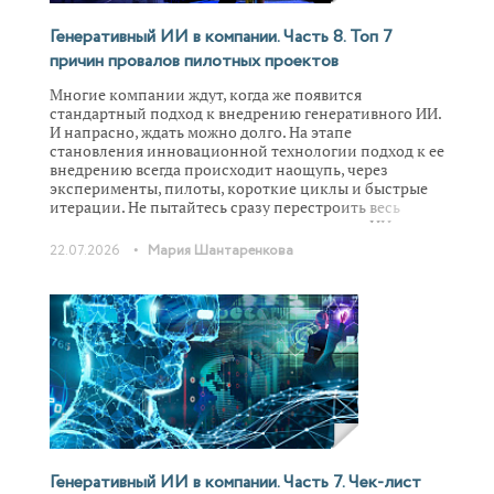
Генеративный ИИ в компании. Часть 8. Топ 7
причин провалов пилотных проектов
Многие компании ждут, когда же появится
стандартный подход к внедрению генеративного ИИ.
И напрасно, ждать можно долго. На этапе
становления инновационной технологии подход к ее
внедрению всегда происходит наощупь, через
эксперименты, пилоты, короткие циклы и быстрые
итерации. Не пытайтесь сразу перестроить весь
процесс продаж с помощью генеративного ИИ.
Найдите узкий, но самый рутинный участок работы,
•
22.07.2026
Мария Шантаренкова
где сотрудники ежедневно теряют часы. И запустите
там небольшой пилот с минимальными ресурсами. И
на этому пути вас ждет много ошибок, о наиболее
распространенных из них мы поговорим в этой части
статьи.
Генеративный ИИ в компании. Часть 7. Чек-лист