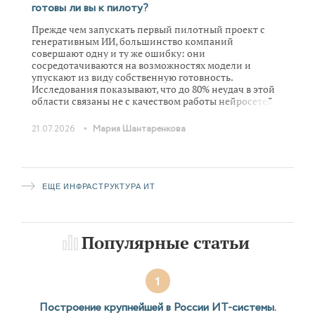
готовы ли вы к пилоту?
Прежде чем запускать первый пилотный проект с
генеративным ИИ, большинство компаний
совершают одну и ту же ошибку: они
сосредотачиваются на возможностях модели и
упускают из виду собственную готовность.
Исследования показывают, что до 80% неудач в этой
области связаны не с качеством работы нейросетей, а
с организационными и процессными
ограничениями, которые можно было выявить и
•
21.07.2026
Мария Шантаренкова
устранить на старте. Готовность к внедрению
генеративного ИИ проще всего посмотреть через
шесть взаимосвязанных элементов: целеполагание,
готовность процесса, готовность данных,
инфраструктура, команда и обеспечение
ЕЩЕ ИНФРАСТРУКТУРА ИТ
безопасности.
Популярные статьи
1
Построение крупнейшей в России ИТ-системы.