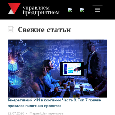
Toggle
navigation
Свежие статьи
Генеративный ИИ в компании. Часть 8. Топ 7 причин
провалов пилотных проектов
22.07.2026
•
Мария Шантаренкова