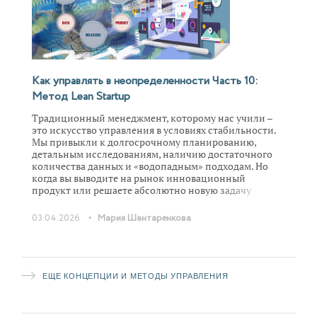
противопоставил взгляд на компанию, как на живой
организм, привычному нам пониманию компании
как машины для извлечения прибыли. Живая
компания обладает собственным «инстинктом
самосохранения» и способностью к обучению, что
позволяет ей не просто выживать, а органически
расти в условиях хаоса.
Как управлять в неопределенности Часть 10:
Метод Lean Startup
Традиционный менеджмент, которому нас учили –
это искусство управления в условиях стабильности.
Мы привыкли к долгосрочному планированию,
детальным исследованиям, наличию достаточного
количества данных и «водопадным» подходам. Но
когда вы выводите на рынок инновационный
продукт или решаете абсолютно новую задачу
внутри корпорации с огромным количеством
внутренних связей, классические инструменты
•
03.04.2026
Мария Шантаренкова
превращаются в «тыкву». Управление в тумане
требует иных подходов и навыков, чем управление в
ясную погоду. Именно для таких ситуаций
неопределенности и разработан метод Lean Startup.
ЕЩЕ КОНЦЕПЦИИ И МЕТОДЫ УПРАВЛЕНИЯ