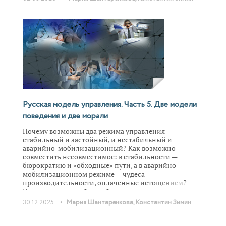
управления, тонкого баланса, который должен
находить лидер команды?
Русская модель управления. Часть 5. Две модели
поведения и две морали
Почему возможны два режима управления —
стабильный и застойный, и нестабильный и
аварийно-мобилизационный? Как возможно
совместить несовместимое: в стабильности —
бюрократию и «обходные» пути, а в аварийно-
мобилизационном режиме — чудеса
производительности, оплаченные истощением?
Почему вчерашний тихий руководитель сегодня рвет
шаблоны, нарушает правила ради результата? В
•
30.12.2025
Мария Шантаренкова,
Константин Зимин
книге «Русская модель управления» Александр
Прохоров сделал очень важный вклад в понимание
особенностей управления по-русски. В этой части