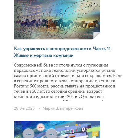
Как управлять в неопределенности. Часть 11:
Живые и мертвые компании
Современный бизнес столкнулся с пугающим
парадоксом: пока технологии ускоряются, жизнь
самих организаций стремительно сокращается. Если
в середине прошлого века корпорации из списка
Fortune 500 могли рассчитывать на процветание в
течении 50 лет, то сегодня средний возраст
компании едва достигает 20 лет. Однако есть
компании – от шведской Stora, до японской
Sumitomo – которые процветают столетиями,
•
28.04.2026
Мария Шантаренкова
сохраняя удивительную гибкость. Эту
жизнеспособность известный практик менеджмента
Ари де Гиус объяснил через метафору живого
организма («Живая компания. Рост, научение и
долгожительство в деловой среде»). Он