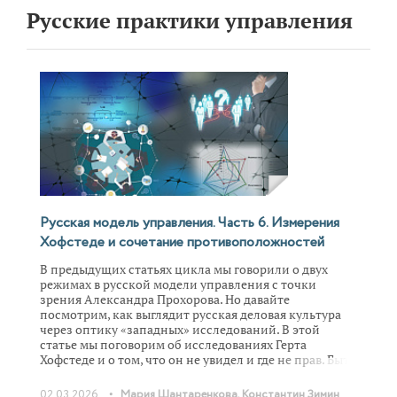
Русские практики управления
Русская модель управления. Часть 6. Измерения
Хофстеде и сочетание противоположностей
В предыдущих статьях цикла мы говорили о двух
режимах в русской модели управления с точки
зрения Александра Прохорова. Но давайте
посмотрим, как выглядит русская деловая культура
через оптику «западных» исследований. В этой
статье мы поговорим об исследованиях Герта
Хофстеде и о том, что он не увидел и где не прав. Быть
может наш опыт управления под этим углом
удержания противоположностей, диалектичности
•
02.03.2026
Мария Шантаренкова,
Константин Зимин