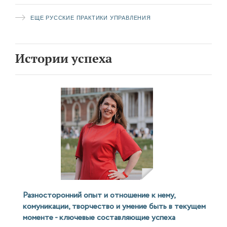
мы пройдем немного глубже и поговорим о том, что
делает возможным два режима в русской модели
ЕЩЕ РУССКИЕ ПРАКТИКИ УПРАВЛЕНИЯ
управления.
Истории успеха
Разносторонний опыт и отношение к нему,
комуникации, творчество и умение быть в текущем
моменте - ключевые составляющие успеха