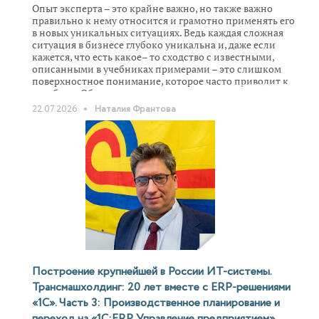
Опыт эксперта – это крайне важно, но также важно
правильно к нему относится и грамотно применять его
в новых уникальных ситуациях. Ведь каждая сложная
ситуация в бизнесе глубоко уникальна и, даже если
кажется, что есть какое– то сходство с известными,
описанными в учебниках примерами – это слишком
поверхностное понимание, которое часто приводит к
ошибкам. Об этом, а также о месте творчества и умения
быть в текущем моменте мы разговариваем с Наталией
22.07.2026
Наталия Франтова
Франтовой, коммерческим директором компании
«Торговый дом «АндерСон».
Построение крупнейшей в России ИТ-системы.
Трансмашхолдинг: 20 лет вместе с ERP-решениями
«1С». Часть 3: Производственное планирование и
переход на «1С:ERP Управление предприятием».