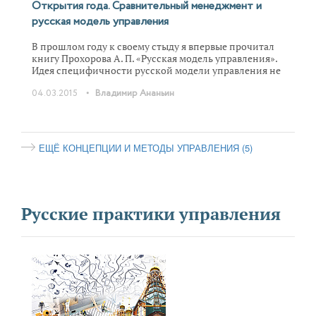
Открытия года. Сравнительный менеджмент и
русская модель управления
В прошлом году к своему стыду я впервые прочитал
книгу Прохорова А. П. «Русская модель управления».
Идея специфичности русской модели управления не
нова, однако практически всегда остается на уровне
•
04.03.2015
Владимир Ананьин
общефилософских и культурных рассуждений.
Вспомним крылатое «хотели как лучше, а
получилось как всегда». Но Прохорову удалось
доказать на фактах и проанализировать особенности
русского управления. В области управления с такой
ЕЩЁ КОНЦЕПЦИИ И МЕТОДЫ УПРАВЛЕНИЯ (
5
)
работой мне довелось встретиться впервые.
Русские практики управления