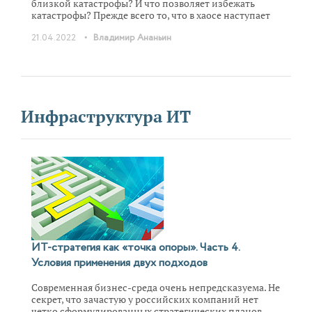
близкой катастрофы? И что позволяет избежать
катастрофы? Прежде всего то, что в хаосе наступает
короткий период период «затишья перед бурей»,
•
21.04.2022
Владимир Ананьин
короткий период замирания, когда действия
руководителя проекта не встречают сопротивления и
он может разрешить ситуацию. И ценности, то есть
то, во что люди верят, за что и чем они готовы
пожертвовать, становится критически важно в
хаотических ситуациях.
Инфраструктура ИТ
ИТ-стратегия как «точка опоры». Часть 4.
Условия применения двух подходов
Современная бизнес-среда очень непредсказуема. Не
секрет, что зачастую у российских компаний нет
четко сформулированных стратегических планов