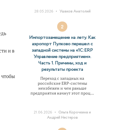
•
28.05.2026
Ушаков Анатолий
2
едь
Импортозамещение на лету. Как
аэропорт Пулково перешел с
западной системы на «1С:ERP
ти и в
Управление предприятием».
Часть 1. Причины, ход и
результаты проекта
, чтобы
Переход с западных на
российские ERP-системы
неизбежен и чем раньше
предприятия начнут этот проц...
•
21.06.2026
Ольга Корочкина и
Андрей Нестеров