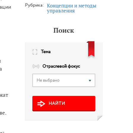
Рубрика:
Концепции и методы
зации
управления
Поиск
Тема
я
Отраслевой фокус
а
Не выбрано
ежат
НАЙТИ
ве.