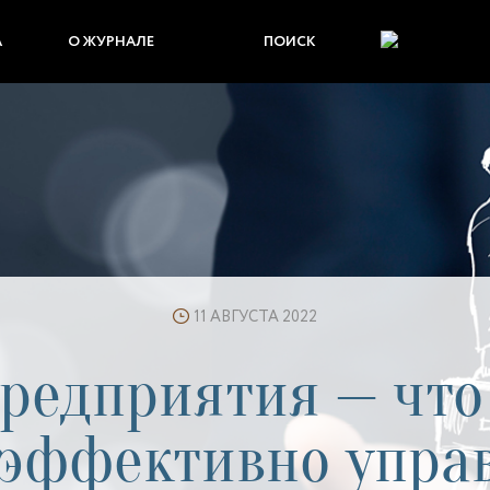
А
О ЖУРНАЛЕ
ПОИСК
11 АВГУСТА 2022
редприятия — что 
эффективно упра