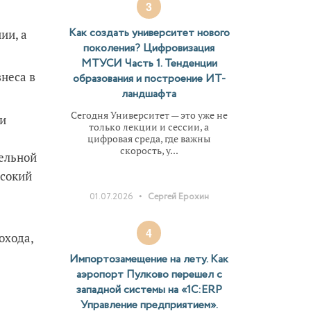
3
Как создать университет нового
ии, а
поколения? Цифровизация
МТУСИ Часть 1. Тенденции
знеса в
образования и построение ИТ-
ландшафта
Сегодня Университет — это уже не
ти
только лекции и сессии, а
цифровая среда, где важны
скорость, у...
тельной
ысокий
•
01.07.2026
Сергей Ерохин
4
охода,
Импортозамещение на лету. Как
аэропорт Пулково перешел с
западной системы на «1С:ERP
Управление предприятием».