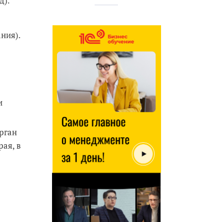
д).
ния).
и
рган
ая, в