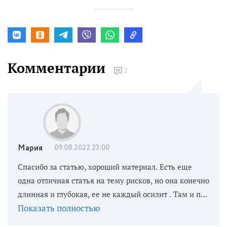
Комментарии
2
Мария
09.08.2022 23:00
Спасибо за статью, хороший материал. Есть еще
одна отличная статья на тему рисков, но она конечно
длинная и глубокая, ее не каждый осилит . Там и про
Показать полностью
оценки угроз рисков, и примеры подходов к
управлению рисками организации, и еще много