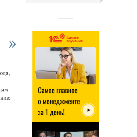
ода,
ным
рению