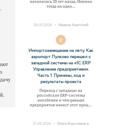
начиналась 20 лет назад. Именно
тогда на одно...
.
•
28.05.2026
Ушаков Анатолий
2
Импортозамещение на лету. Как
аэропорт Пулково перешел с
западной системы на «1С:ERP
вают
Управление предприятием».
о
Часть 1. Причины, ход и
удачу
результаты проекта
Переход с западных на
й.
российские ERP-системы
неизбежен и чем раньше
предприятия начнут этот проц...
•
21.06.2026
Ольга Корочкина и