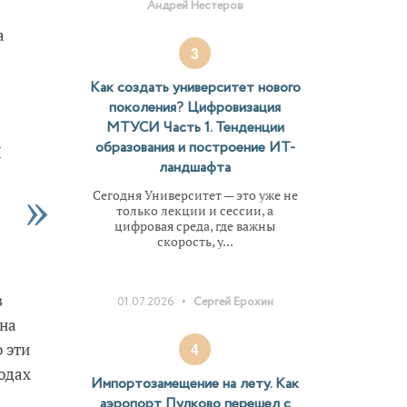
Андрей Нестеров
а
3
Как создать университет нового
поколения? Цифровизация
МТУСИ Часть 1. Тенденции
ы
образования и построение ИТ-
ландшафта
Сегодня Университет — это уже не
только лекции и сессии, а
цифровая среда, где важны
скорость, у...
в
•
01.07.2026
Сергей Ерохин
 на
4
 эти
одах
Импортозамещение на лету. Как
аэропорт Пулково перешел с