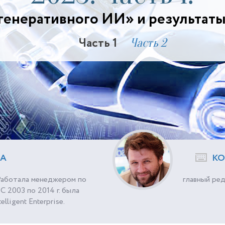
генеративного ИИ» и результат
Часть 1
Часть 2
ВА
КО
 Работала менеджером по
главный ре
С 2003 по 2014 г. была
ligent Enterprise.