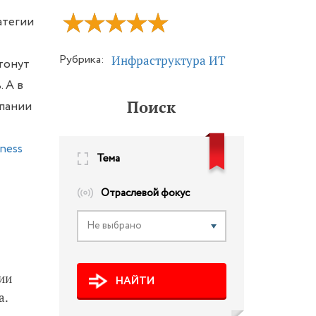
атегии
Рубрика:
Инфраструктура ИТ
тонут
 А в
Поиск
мпании
ness
Тема
Отраслевой фокус
Не выбрано
рии
НАЙТИ
а.