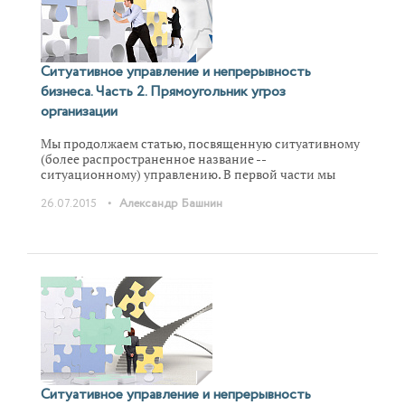
при ситуативном управлении – ситуационный
центр.
Ситуативное управление и непрерывность
бизнеса. Часть 2. Прямоугольник угроз
организации
Мы продолжаем статью, посвященную ситуативному
(более распространенное название --
ситуационному) управлению. В первой части мы
ввели ситуативное управление представлено как
•
26.07.2015
Александр Башнин
универсальный механизм управления. Во второй
части предлагается «прямоугольник угроз»
организации в качестве инструмента работы с
событиями. Вводится понятие персонального поля
ситуативного управления, включающего, в
частности, решения, вызванные несовершенством
системы регламентов.
Ситуативное управление и непрерывность