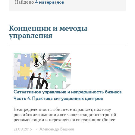
Найдено
4 материалов
Концепции и методы
управления
Ситуативное управление и непрерывность бизнеса
Часть 4. Практика ситуационных центров
Неопределенность в бизнесе нарастает, поэтому
российские компании все чаще отходят от строгой
регламентации и переходят на ситуативное (более
распространенное название — ситуационное)
•
21.08.2015
Александр Башнин
управление. Эта статья посвящена практике
применения ситуативного управления и