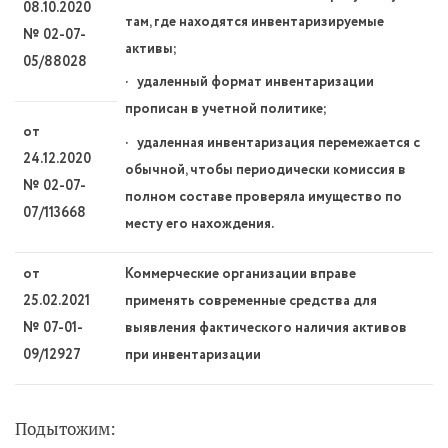
08.10.2020
там, где находятся инвентаризируемые
№ 02-07-
активы;
05/88028
· удаленный формат инвентаризации
прописан в учетной политике;
от
· удаленная инвентаризация перемежается с
24.12.2020
обычной, чтобы периодически комиссия в
№ 02-07-
полном составе проверяла имущество по
07/113668
месту его нахождения.
от
Коммерческие организации вправе
25.02.2021
применять современные средства для
№ 07-01-
выявления фактического наличия активов
09/12927
при инвентаризации
Подытожим: