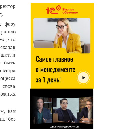
ректор
д.
в фазу
пришло
ем, что
сказав
ешит, и
о быть
ектора
оцесса
 слова
можных
м, как
ть без