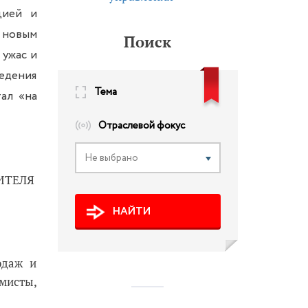
цией и
 новым
Поиск
 ужас и
едения
Тема
тал «на
Отраслевой фокус
Не выбрано
ИТЕЛЯ
НАЙТИ
одаж и
мисты,