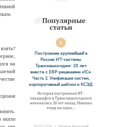
тивной
икам.
Популярные
статьи
1
 взять?
Построение крупнейшей в
верное,
России ИТ-системы.
ился на
Трансмашхолдинг: 20 лет
жаемой
вместе с ERP-решениями «1С».
Часть 2. Унификация систем,
честве
корпоративный шаблон и КСЭД
История построения ИТ-
едения
ландшафта в Трансмашхолдинге
начиналась 20 лет назад. Именно
тогда на одно...
онять.
о могло
•
но, что
28.05.2026
Ушаков Анатолий