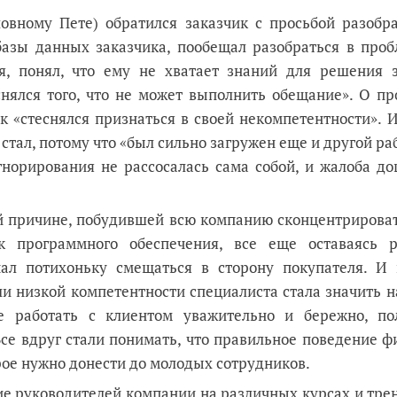
овному Пете) обратился заказчик с просьбой разобра
базы данных заказчика, пообещал разобраться в проб
ся, понял, что ему не хватает знаний для решения з
снялся того, что не может выполнить обещание». О п
к «стеснялся признаться в своей некомпетентности». 
стал, потому что «был сильно загружен еще и другой ра
гнорирования не рассосалась сама собой, и жалоба д
ой причине, побудившей всю компанию сконцентрирова
ок программного обеспечения, все еще оставаясь 
ал потихоньку смещаться в сторону покупателя. И 
ли низкой компетентности специалиста стала значить 
е работать с клиентом уважительно и бережно, по
се вдруг стали понимать, что правильное поведение ф
рое нужно донести до молодых сотрудников.
ие руководителей компании на различных курсах и тре