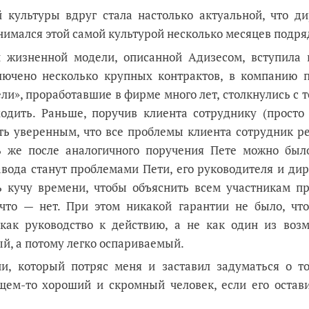
 культуры вдруг стала настолько актуальной, что ди
нимался этой самой культурой несколько месяцев подря
 жизненной модели, описанной Адизесом, вступила 
аключено несколько крупных контрактов, в компанию 
ли», проработавшие в фирме много лет, столкнулись с т
одить. Раньше, поручив клиента сотруднику (просто 
ть уверенным, что все проблемы клиента сотрудник р
ь же после аналогичного поручения Пете можно был
вода станут проблемами Пети, его руководителя и дир
ь кучу времени, чтобы объяснить всем участникам пр
 что — нет. При этом никакой гарантии не было, что
как руководство к действию, а не как один из воз
й, а потому легко оспариваемый.
и, который потряс меня и заставил задуматься о то
щем-то хороший и скромный человек, если его остави