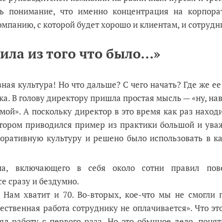
ь понимание, что именно концентрация на корпора
мпанию, с которой будет хорошо и клиентам, и сотрудн
ила из того что было...»
ая культура! Но что дальше? С чего начать? Где же ее
а. В голову директору пришла простая мысль — «ну, на
мой». А поскольку директор в это время как раз наход
отором приводился пример из практики большой и ува
оративную культуру и решено было использовать в ка
па, включающего в себя около сотни правил пов
е сразу и бездумно.
 Нам хватит и 70. Во-вторых, кое-что мы не смогли п
ественная работа сотруднику не оплачивается». Что эт
л работу с первого раза. Но это обычное дело, понят