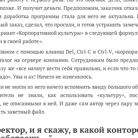
 позже. И получит деньги. Предположим, заказчик отказ
я доработка программы стала для него не актуальна.
й заказ, сделал, что просили, и готов устранить замеч
вариант «Корпоративной культуры» в следующей форму
 в своей работе».
овном с помощью клавиш Del, Ctrl-С и Ctrl-V, «корпор
талог на сервере компании. Сотрудникам было предло
зу же «все начнут вести себя правильно, и если что-то
адо». Увы и ах! Ничего не изменилось.
и не могли из него ничего вспомнить ввиду большого о
ители не знали, как использовать «культуру», пос
, не описанными в ней. И даже сам автор через пару 
ать заветный файл.
ектор, и я скажу, в какой контор