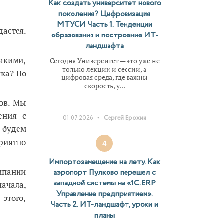
Как создать университет нового
поколения? Цифровизация
МТУСИ Часть 1. Тенденции
дастся.
образования и построение ИТ-
ландшафта
акими,
Сегодня Университет — это уже не
только лекции и сессии, а
ика? Но
цифровая среда, где важны
скорость, у...
ов. Мы
ения с
•
01.07.2026
Сергей Ерохин
 будем
риятно
4
Импортозамещение на лету. Как
омпании
аэропорт Пулково перешел с
западной системы на «1С:ERP
начала,
Управление предприятием».
этого,
Часть 2. ИТ-ландшафт, уроки и
планы