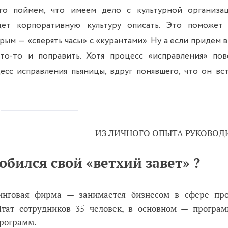
ого поймем, что имеем дело с культурной организа
удет корпоративную культуру описать. Это поможет
рым — «сверять часы» с «курантами». Ну а если придем в
что-то и поправить. Хотя процесс «исправления» пов
сс исправления пьяницы, вдруг понявшего, что он вс
ИЗ ЛИЧНОГО ОПЫТА РУКОВОД
бился свой «ветхий завет» ?
нговая фирма — занимается бизнесом в сфере пр
тат сотрудников 35 человек, в основном — програм
рограмм.