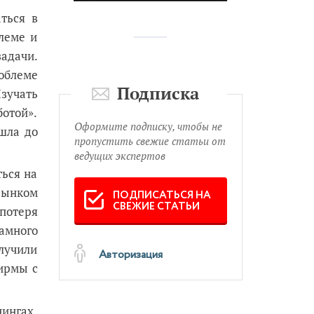
ться в
леме и
адачи.
роблеме
Подписка
Изучать
ботой».
Оформите подписку, чтобы не
ошла до
пропустить свежие статьи от
ведущих экспертов
ться на
рынком
ПОДПИСАТЬСЯ НА
СВЕЖИЕ СТАТЬИ
потеря
намного
лучили
Авторизация
ирмы с
нингах.