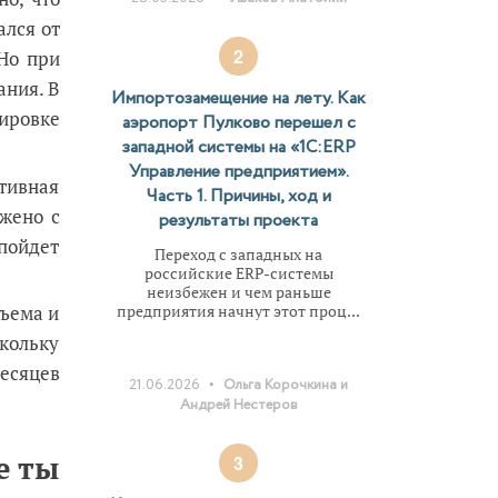
ался от
2
 Но при
ания. В
Импортозамещение на лету. Как
лировке
аэропорт Пулково перешел с
западной системы на «1С:ERP
Управление предприятием».
ативная
Часть 1. Причины, ход и
жено с
результаты проекта
 пойдет
Переход с западных на
российские ERP-системы
неизбежен и чем раньше
предприятия начнут этот проц...
бъема и
кольку
месяцев
•
21.06.2026
Ольга Корочкина и
Андрей Нестеров
е ты
3