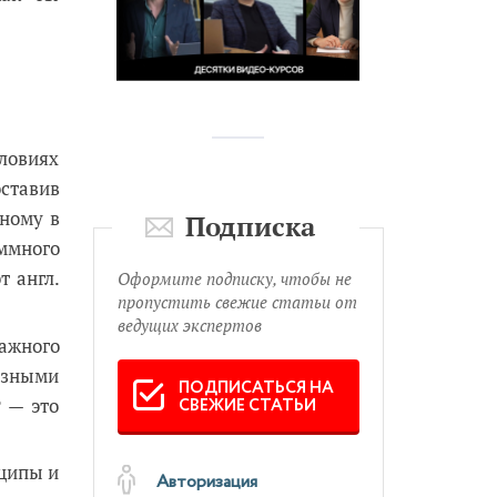
ловиях
ставив
нному в
Подписка
ммного
т англ.
Оформите подписку, чтобы не
пропустить свежие статьи от
ведущих экспертов
ражного
езными
ПОДПИСАТЬСЯ НА
 — это
СВЕЖИЕ СТАТЬИ
нципы и
Авторизация