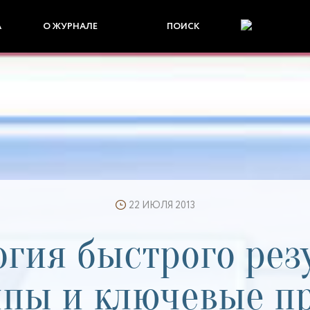
А
О ЖУРНАЛЕ
ПОИСК
22 ИЮЛЯ 2013
огия быстрого резу
пы и ключевые п