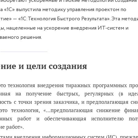
риобретают ускоренные и гибкие методологии создания
ма «1С» выпустила методику управления проектом по
ие» — «1С:Технология Быстрого Результата». Эта метод
ды, нацеленные на ускорение внедрения ИТ-систем и
ваемого решения.
ние и цели создания
то технология внедрения тиражных программных про
ленная на получение быстрых, регулярных (в ид
ость с точки зрения заказчика, и предполагающая сн
это технология, «...предполагающая снижение фина
енных работ и обеспечивающая исполнителю пол
е работ».
ктами внедрения информационных систем (ИС), прежде 