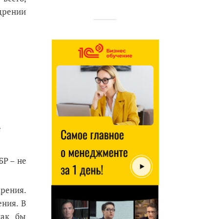
едрении
е
БР – не
рения.
ния. В
как бы