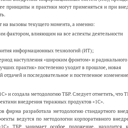
 ее принципы и практики могут применяться и при вн
ть.
т на вызовы текущего момента, а именно:
им фактором, влияющим на все аспекты деятельности
звития информационных технологий (ИТ);
ериод наступления «широким фронтом» и радикального
учших практик» постепенно уходит в прошлое, новая
й отдачей и последовательное и постепенное изменени
С» и создала методологию ТБР. Следует отметить, что Т
оектами внедрения тиражных продуктов «1С».
ов фирма разработала методологию стандартного внед
оекты ведутся по методологии корпоративного внедре
«1С» ТБР занимает особое положение, находится 