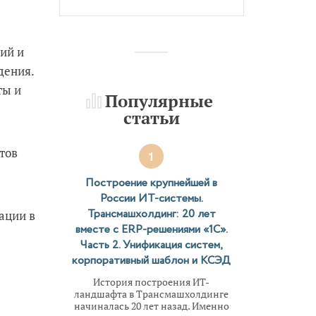
ий и
дения.
ты и
Популярные
статьи
тов
1
Построение крупнейшей в
России ИТ-системы.
Трансмашхолдинг: 20 лет
ации в
вместе с ERP-решениями «1С».
Часть 2. Унификация систем,
корпоративный шаблон и КСЭД
История построения ИТ-
ландшафта в Трансмашхолдинге
начиналась 20 лет назад. Именно