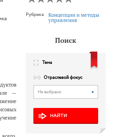
 и
Рубрика:
Концепции и методы
ика
управления
Поиск
Тема
Отраслевой фокус
дуктов
Не выбрано
еале —
ижение
нсовых
НАЙТИ
учение
всего,