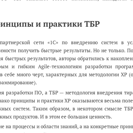
ринципы и практики ТБР
 партнерской сети «1С» по внедрению систем в ус
мости получить быстрые результаты. Но не только. По
я быстрых результатов, авторы обратились к накопле
ым и гибким Agile-технологиям разработки програ
 в себе много черт, характерных для методологии XP (о
граммирование).
гия разработки ПО, а ТБР — методология внедрения ти
днако принципы и практики XP оказываются весьма пол
ных систем. Таким образом, в некотором смысле ТБР
жных продуктов. И в этом ее большая ценность.
е на процессы и области знаний, а на конкретные при