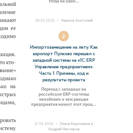
тогда на одно...
альной
вление
никают
•
28.05.2026
Ушаков Анатолий
щим ее
2
ходимо
Импортозамещение на лету. Как
аэропорт Пулково перешел с
кация.
западной системы на «1С:ERP
то кто-
Управление предприятием».
ование»
Часть 1. Причины, ход и
 однако
результаты проекта
ько на
Переход с западных на
ыстрых
российские ERP-системы
неизбежен и чем раньше
ицами,
предприятия начнут этот проц...
ировать
•
21.06.2026
Ольга Корочкина и
истему
Андрей Нестеров