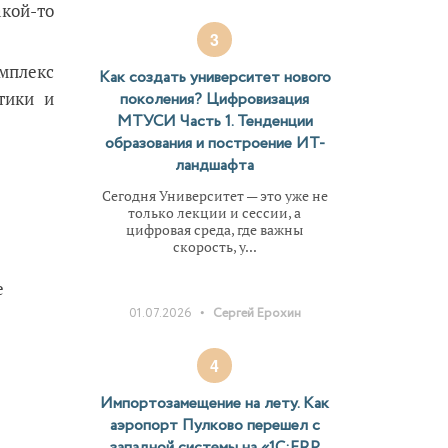
кой-то
3
мплекс
Как создать университет нового
тики и
поколения? Цифровизация
МТУСИ Часть 1. Тенденции
образования и построение ИТ-
ландшафта
Сегодня Университет — это уже не
только лекции и сессии, а
цифровая среда, где важны
скорость, у...
е
•
01.07.2026
Сергей Ерохин
4
Импортозамещение на лету. Как
аэропорт Пулково перешел с
западной системы на «1С:ERP