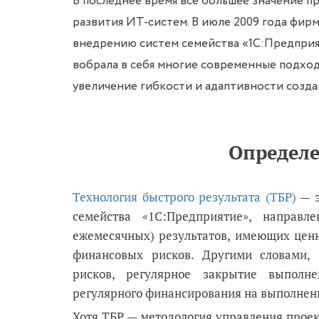
В последнее время все большее значение п
развития ИТ-систем. В июле 2009 года фир
внедрению систем семейства «1С:Предприят
вобрала в себя многие современные подхо
увеличение гибкости и адаптивности созда
Определе
Технология быстрого результата (ТБР)
— э
семейства «1С:Предприятие», направ
ежемесячных) результатов, имеющих ценн
финансовых рисков. Другими словами, 
рисков, регулярное закрытие выполн
регулярного финансирования на выполнени
Хотя ТБР — методология управления прое