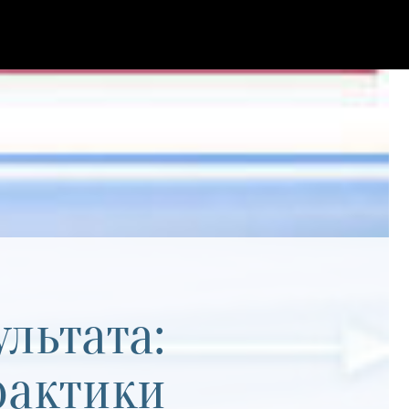
льтата:
рактики