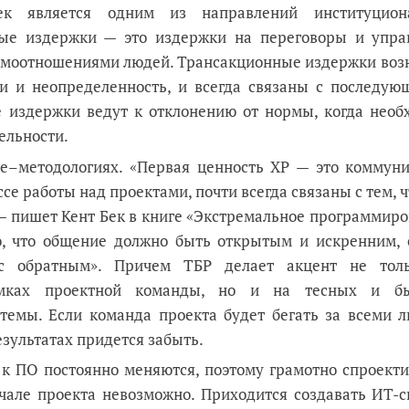
ек является одним из направлений институцион
ные издержки — это издержки на переговоры и упра
аимоотношениями людей. Трансакционные издержки воз
ии и неопределенность, и всегда связаны с последую
е издержки ведут к отклонению от нормы, когда необ
ельности.
le–методологиях. «Первая ценность XP — это коммуни
е работы над проектами, почти всегда связаны с тем, ч
, — пишет Кент Бек в книге «Экстремальное программир
дно, что общение должно быть открытым и искренним,
 с обратным». Причем ТБР делает акцент не тол
мках проектной команды, но и на тесных и б
темы. Если команда проекта будет бегать за всеми л
ультатах придется забыть.
я к ПО постоянно меняются, поэтому грамотно спроект
чале проекта невозможно. Приходится создавать ИТ-с