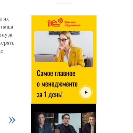
к их
а наша
гауза
терять
но