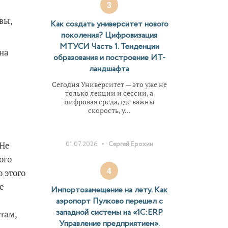
.
3
вы,
Как создать университет нового
поколения? Цифровизация
МТУСИ Часть 1. Тенденции
на
образования и построение ИТ-
ландшафта
Сегодня Университет — это уже не
только лекции и сессии, а
цифровая среда, где важны
скорость, у...
•
 Не
01.07.2026
Сергей Ерохин
ого
4
 этого
е
Импортозамещение на лету. Как
аэропорт Пулково перешел с
западной системы на «1С:ERP
там,
Управление предприятием».