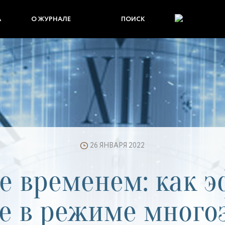
А
О ЖУРНАЛЕ
ПОИСК
26 ЯНВАРЯ 2022
е временем: как 
не в режиме много