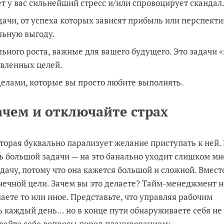
ет у вас сильнейший стресс и/или спровоцирует скандал
дачи, от успеха которых зависят прибыль или перспекти
льную выгоду.
ьного роста, важные для вашего будущего. Это задачи «
авленных целей.
лами, которые вы просто любите выполнять.
ачем и отключайте страх
торая буквально парализует желание приступать к ней.
ь большой задачи — на это банально уходит слишком мн
дачу, потому что она кажется большой и сложной. Вместо
онечной цели. Зачем вы это делаете? Тайм-менеджмент н
лаете то или иное. Представьте, что управляя рабочим
ь каждый день... но в конце пути обнаруживаете себя не 
авайте себе вопросы перед планированием: