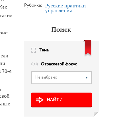
Рубрика:
Русские практики
 Как
управления
 такие
Поиск
орые
Тема
Если
зни
Отраслевой фокус
 70-е
Не выбрано
,
свой
НАЙТИ
льные