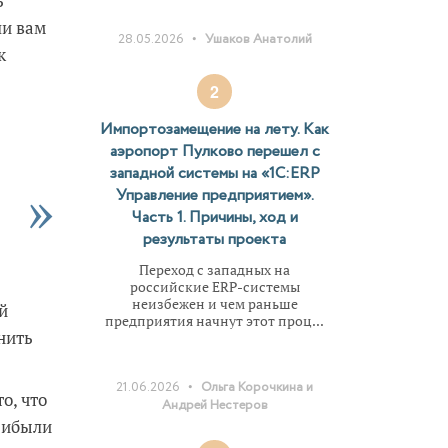
ь
ли вам
•
28.05.2026
Ушаков Анатолий
к
2
Импортозамещение на лету. Как
аэропорт Пулково перешел с
западной системы на «1С:ERP
Управление предприятием».
Часть 1. Причины, ход и
результаты проекта
Переход с западных на
российские ERP-системы
неизбежен и чем раньше
й
предприятия начнут этот проц...
нить
•
21.06.2026
Ольга Корочкина и
о, что
Андрей Нестеров
прибыли