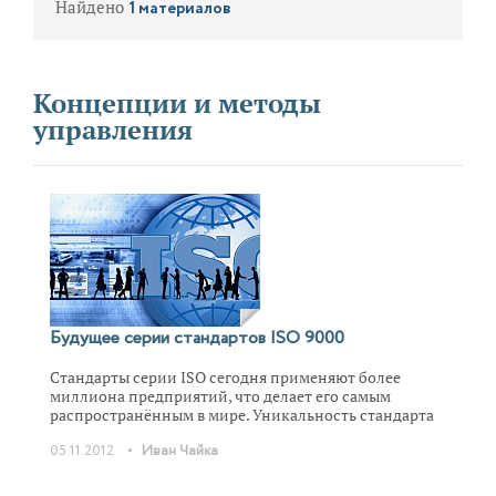
Найдено
1 материалов
Концепции и методы
управления
Будущее серии стандартов ISO 9000
Стандарты серии ISO сегодня применяют более
миллиона предприятий, что делает его самым
распространённым в мире. Уникальность стандарта
состоит в том, что впервые объектом стандартизации
•
05.11.2012
Иван Чайка
стала система менеджмента, объект, который
никогда раньше стандартизации не подвергался. Но
прогресс не стоит на месте, поэтому и стандарты