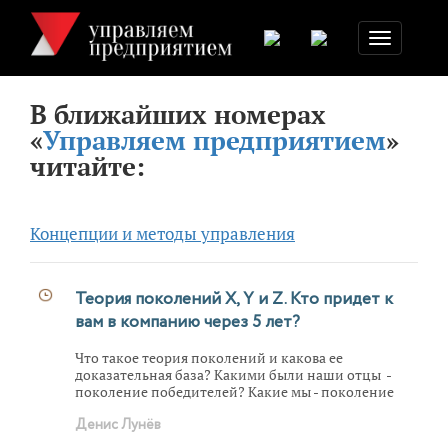
Toggle
navigation
В ближайших номерах
«
Управляем предприятием
»
читайте:
Концепции и методы управления
Теория поколений Х, Y и Z. Кто придет к
вам в компанию через 5 лет?
Что такое теория поколений и какова ее
доказательная база? Какими были наши отцы -
поколение победителей? Какие мы - поколение
Х? Какие те, кто придут нам на смену -
Денис Лунёв
поколение Y? И какое поколение сейчас только
начинает свой путь?