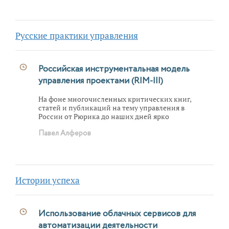
Русские практики управления
Российская инструментальная модель
управления проектами (RIM-III)
На фоне многочисленных критических книг,
статей и публикаций на тему управления в
России от Рюрика до наших дней ярко
выделяется книга консультанта и преподавателя
Павел Алферов
Ярославского университета Александра
Прохорова «Русская модель
управления».
сJобенно органично его подход
ложится на проектное управление. Интересно
отметить, что он явочным порядком, с подачи
Международного олимпийского комитета,
Истории успеха
активно использовался при подготовке
Олимпийских и Паралимпийских игр в Сочи и
показал свою исключительно высокую
эффективность. Отдельно автором статьи
Использование облачных сервисов для
данный подход прорабатывается и развивается в
автоматизации деятельности