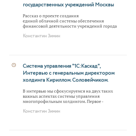
рамках создания российской инструментальной
государственных учреждений Москвы
модели управления проектами РИМ-III.
Рассказ о проекте создания
единой облачной системы обеспечения
финансовой деятельности учреждений города
«Электронная Москва» на 1С:Предприятии, в
Константин Зимин
которой работают около 1 тыс. учреждений и
более 3200 пользователей.
Система управления "1С:Каскад",
Интервью с генеральным директором
холдинга Кириллом. Соловейчиком.
В интервью мы сфокусируемся на двух таких
важных аспектах системы управления
многопрофильным холдингом. Первое -
интеграция различных систем на базе решений
Константин Зимин
"1С" для обеспечения полного жизненного цикла
изделия в промышленном производстве. И
второе -- какая информация и какие отчеты
необходимы мне как собственнику и
генеральному директору холдинговой структуры