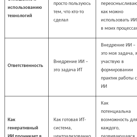
просто пользуюсь
переосмысливаю
использованию
тем, что кто-то
как можно
технологий
сделал
использовать ИИ
в моих процесса
Внедрение ИИ
–
это моя задача, 
Внедрение ИИ
–
участвую в
Ответственность
это задача ИТ
формировании
практик работы с
ИИ
Как
потенциальна
Как
Как готовая ИТ-
возможность дл
генеративный
система,
каждого,
ИИ проникает в
централизованно
развивающаяся