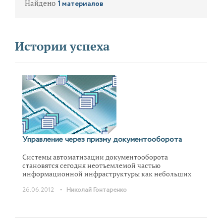
Найдено
1 материалов
Истории успеха
Управление через призму документооборота
Системы автоматизации документооборота
становятся сегодня неотъемлемой частью
информационной инфраструктуры как небольших
предприятий, так и крупных холдингов. Такие
•
26.06.2012
Николай Гонтаренко
системы обеспечивают автоматизацию полного
цикла обработки документов и позволяют решать
широкий круг управленческих задач. Однако успех
этого процесса обусловлен не только функционалом