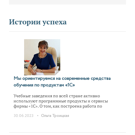
Истории успеха
Мы ориентируемся на современные средства
обучения по продуктам «1С»
Учебные заведения по всей стране активно
используют программные продукты и сервисы
фирмы «1С». О том, как построена работа по
обучению и внедрению в учебный процесс
•
30.06.2023
Ольга Троицкая
продуктов фирмы «1С» рассказывает директор
Ярославского колледжа индустрии питания Ольга
Троицкая.