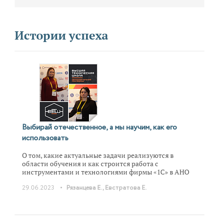
Истории успеха
Выбирай отечественное, а мы научим, как его
использовать
О том, какие актуальные задачи реализуются в
области обучения и как строится работа с
инструментами и технологиями фирмы «1С» в АНО
ДПО «Высшая техническая школа» города Тулы
•
29.06.2023
Рязанцева Е., Евстратова Е.
рассказывают Евгения Рязанцева – начальник
учебно-методического отдела (слева) и Елена
Евстратова – старший менеджер этой
образовательной организации (справа).