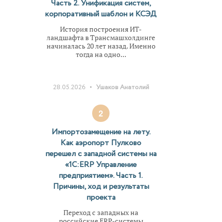
Часть 2. Унификация систем,
корпоративный шаблон и КСЭД
История построения ИТ-
ландшафта в Трансмашхолдинге
начиналась 20 лет назад. Именно
тогда на одно...
•
28.05.2026
Ушаков Анатолий
2
Импортозамещение на лету.
Как аэропорт Пулково
перешел с западной системы на
«1С:ERP Управление
предприятием». Часть 1.
Причины, ход и результаты
проекта
Переход с западных на
российские ERP-системы