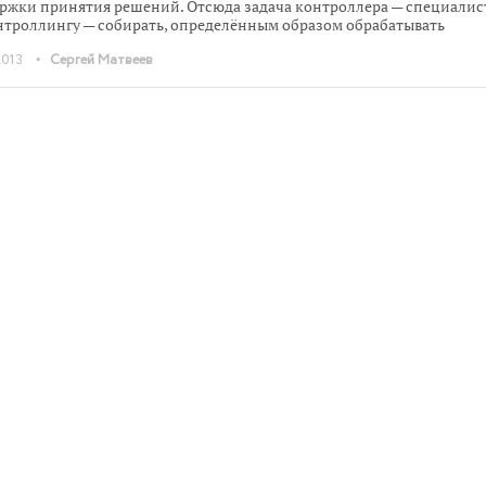
ржки принятия решений. Отсюда задача контроллера — специалис
нтроллингу — собирать, определённым образом обрабатывать
уюся информацию и готовить варианты возможных решений.
•
2013
Сергей Матвеев
ия же принимают другие лица. Поэтому для профессиональной
ификации контроллеров им нужен инструмент, определяющий
иторию» их деятельности.