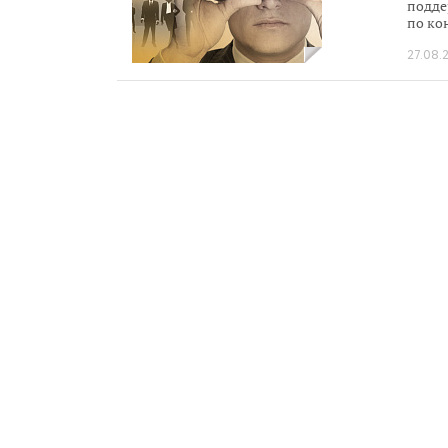
подде
по ко
имеющ
27.08.
Решен
идент
«терр