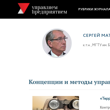
РУБРИКИ ЖУРНАЛ
СЕРГЕЙ МА
к.т.н., МГТУ им.
Концепции и методы упра
«Терр
Контр