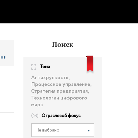
Поиск
лов
Тема
Антихрупкость,
Процессное управление,
Стратегия предприятия,
Технологии цифрового
мира
Отраслевой фокус
Не выбрано