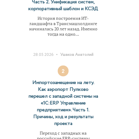
Часть 2. Унификация систем,
корпоративный шаблон и КСЭД
История построения ИТ-
ландшафта в Трансмашхолдинге
начиналась 20 лет назад. Именно
тогда на одно...
•
28.05.2026
Ушаков Анатолий
2
Импортозамещение на лету.
Как аэропорт Пулково
перешел с западной системы на
«1С:ERP Управление
предприятием». Часть 1.
Причины, ход и результаты
проекта
Переход с западных на
российские ERP-системы