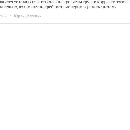
щихся условиях стратегические просчеты трудно корректировать.
вательно, возникает потребность модернизировать систему
ления. Для поддержки менеджмента в процессе принятия наиболе
•
2012
Юрий Чаплыгин
тивных управленческих решений компании применяют современ
ументы контроллинга.