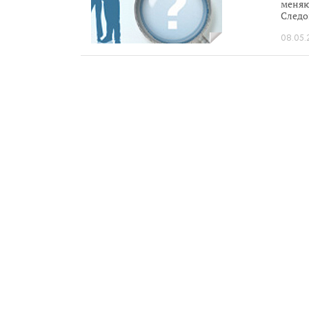
меняю
Следо
управ
08.05.
эффек
инстр