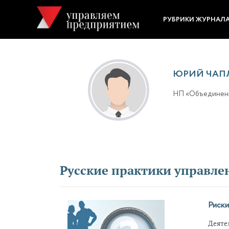
РУБРИКИ ЖУРНАЛ
ЮРИЙ ЧАП
НП «Объединен
Русские практики управле
Риски
Деяте