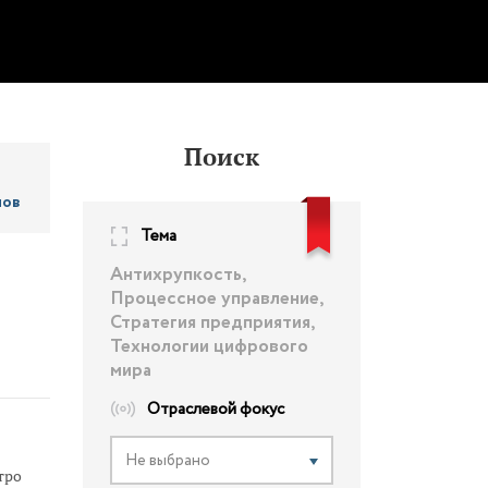
Поиск
лов
Тема
Антихрупкость,
Процессное управление,
Стратегия предприятия,
Технологии цифрового
мира
Отраслевой фокус
Не выбрано
тро