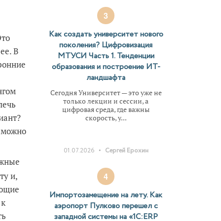
3
е
Как создать университет нового
Это
поколения? Цифровизация
ее. В
МТУСИ Часть 1. Тенденции
оронние
образования и построение ИТ-
ландшафта
нгом
Сегодня Университет — это уже не
только лекции и сессии, а
лечь
цифровая среда, где важны
иант?
скорость, у...
у можно
•
01.07.2026
Сергей Ерохин
ожные
ту и,
4
ующие
Импортозамещение на лету. Как
 к
аэропорт Пулково перешел с
ть
западной системы на «1С:ERP