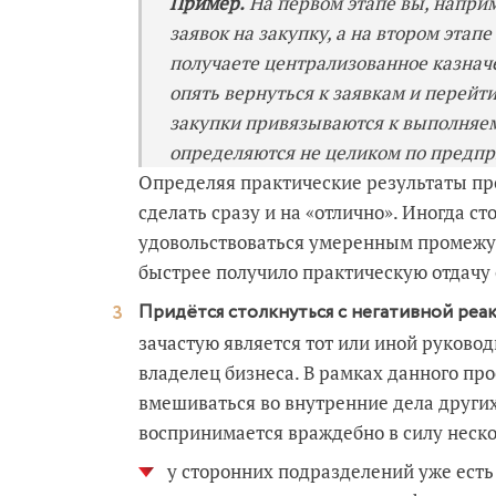
Пример.
На первом этапе вы, наприм
заявок на закупку, а на втором этап
получаете централизованное казнач
опять вернуться к заявкам и перейти
закупки привязываются к выполняе
определяются не целиком по предпри
Определяя практические результаты про
сделать сразу и на «отлично». Иногда с
удовольствоваться умеренным промежут
быстрее получило практическую отдачу 
Придётся столкнуться с негативной реа
зачастую является тот или иной руковод
владелец бизнеса. В рамках данного про
вмешиваться во внутренние дела других
воспринимается враждебно в силу неск
у сторонних подразделений уже есть