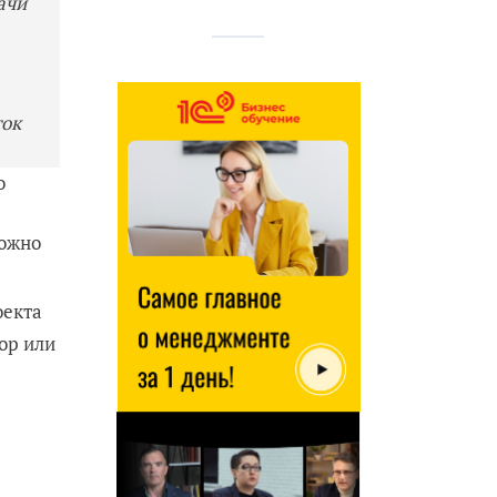
ачи
ток
о
можно
екта
ор или