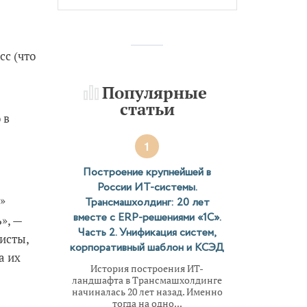
сс (что
Популярные
статьи
 в
1
Построение крупнейшей в
России ИТ-системы.
»
Трансмашхолдинг: 20 лет
вместе с ERP-решениями «1С».
», —
Часть 2. Унификация систем,
исты,
корпоративный шаблон и КСЭД
а их
История построения ИТ-
ландшафта в Трансмашхолдинге
начиналась 20 лет назад. Именно
тогда на одно...