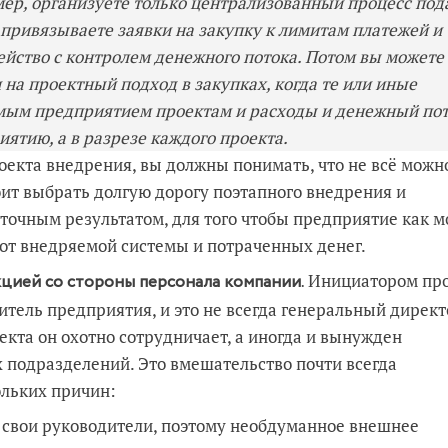
ер, организуете только централизованный процесс под
е привязываете заявки на закупку к лимитам платежей и
ейство с контролем денежного потока. Потом вы можете
 на проектный подход в закупках, когда те или иные
мым предприятием проектам и расходы и денежный по
ятию, а в разрезе каждого проекта.
екта внедрения, вы должны понимать, что не всё можн
тоит выбрать долгую дорогу поэтапного внедрения и
очным результатом, для того чтобы предприятие как 
от внедряемой системы и потраченных денег.
Инициатором про
кцией со стороны персонала компании.
итель предприятия, и это не всегда генеральный директ
екта он охотно сотрудничает, а иногда и вынужден
 подразделений. Это вмешательство почти всегда
ольких причин:
 свои руководители, поэтому необдуманное внешнее