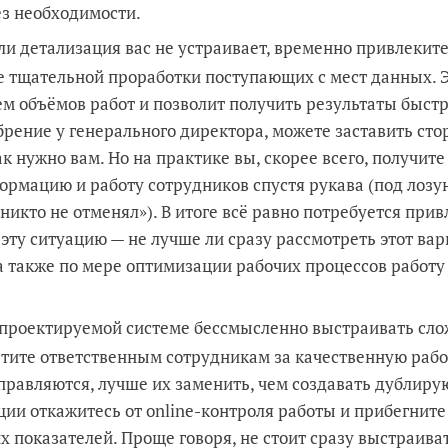
ез необходимости.
сли детализация вас не устраивает, временно привлекит
е тщательной проработки поступающих с мест данных. 
м объёмов работ и позволит получить результаты быстр
брение у генерального директора, можете заставить ст
к нужно вам. Но на практике вы, скорее всего, получите
рмацию и работу сотрудников спустя рукава (под лозу
ю никто не отменял»). В итоге всё равно потребуется прив
эту ситуацию — не лучше ли сразу рассмотреть этот вар
а также по мере оптимизации рабочих процессов работ
В проектируемой системе бессмысленно выстраивать сл
тите ответственным сотрудникам за качественную рабо
 справляются, лучше их заменить, чем создавать дублир
ии откажитесь от online-контроля работы и прибегните
х показателей. Проще говоря, не стоит сразу выстраива