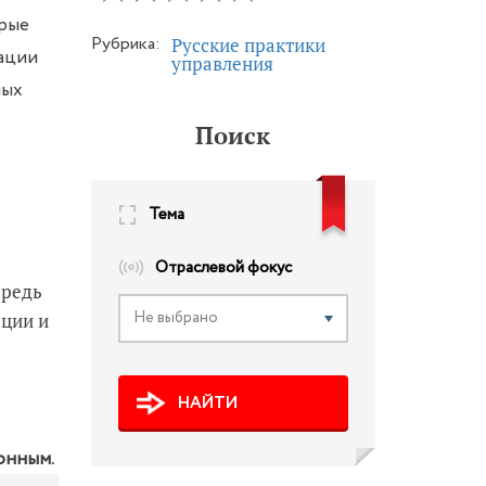
орые
Рубрика:
Русские практики
зации
управления
ных
Поиск
Тема
Отраслевой фокус
ередь
Не выбрано
ации и
НАЙТИ
онным.