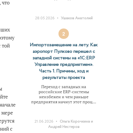
 что
•
28.05.2026
Ушаков Анатолий
аших
2
оэтому
Импортозамещение на лету. Как
 той
аэропорт Пулково перешел с
западной системы на «1С:ERP
Управление предприятием».
Часть 1. Причины, ход и
результаты проекта
Переход с западных на
ы
российские ERP-системы
айте
неизбежен и чем раньше
предприятия начнут этот проц...
вначале
о мере
ерутся
•
21.06.2026
Ольга Корочкина и
Андрей Нестеров
ний с