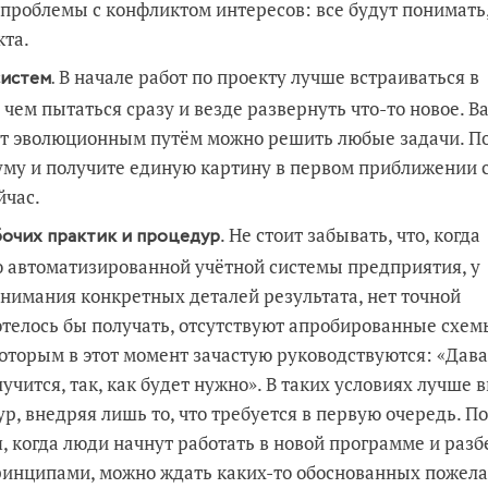
роблемы с конфликтом интересов: все будут понимать,
кта.
В начале работ по проекту лучше встраиваться в
истем.
ем пытаться сразу и везде развернуть что-то новое. В
вот эволюционным путём можно решить любые задачи. П
муму и получите единую картину в первом приближении с
йчас.
. Не стоит забывать, что, когда
очих практик и процедур
ю автоматизированной учётной системы предприятия, у
онимания конкретных деталей результата, нет точной
отелось бы получать, отсутствуют апробированные схем
которым в этот момент зачастую руководствуются: «Дав
учится, так, как будет нужно». В таких условиях лучше 
 внедряя лишь то, что требуется в первую очередь. П
, когда люди начнут работать в новой программе и разб
инципами, можно ждать каких-то обоснованных пожела