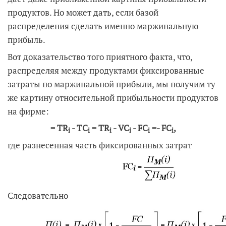
продуктов. Но может дать, если базой
распределения сделать именно маржинальную
прибыль.
Вот доказательство того приятного факта, что,
распределяя между продуктами фиксированные
затраты по маржинальной прибыли, мы получим ту
же картину относительной прибыльности продуктов
на фирме:
= TR
- TC
= TR
- VC
- FC
=
- FC
,
i
i
i
i
i
i
где разнесенная часть фиксированных затрат
Следовательно