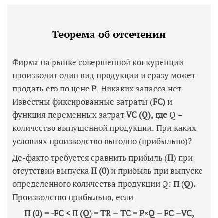
Теорема об отсечении
Фирма на рынке совершенной конкуренции
производит один вид продукции и сразу может
продать его по цене
Р
. Никаких запасов нет.
Известны фиксированные затраты (
FC)
и
функция переменных затрат
VC (
Q), где
Q –
количество выпущенной продукции. При каких
условиях производство выгодно (прибыльно)?
Де-факто требуется сравнить прибыль (
П
) при
отсутствии выпуска
П (0)
и прибыль при выпуске
определенного количества продукции Q:
П (
Q).
Производство прибыльно, если
П (0) = -
FC < П (
Q) =
TR –
TC =
P×
Q –
FC –
VC,