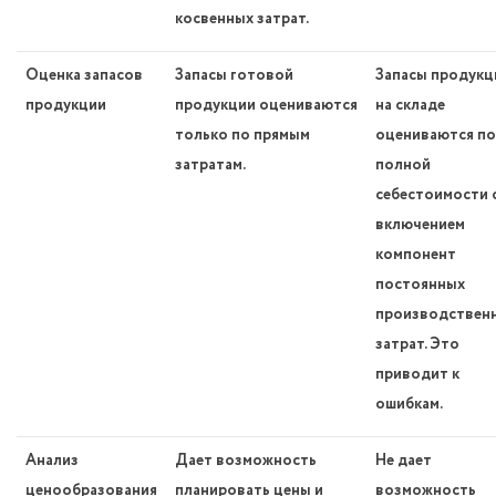
косвенных затрат.
Оценка запасов
Запасы готовой
Запасы продукц
продукции
продукции оцениваются
на складе
только по прямым
оцениваются по
затратам.
полной
себестоимости 
включением
компонент
постоянных
производствен
затрат. Это
приводит к
ошибкам.
Анализ
Дает возможность
Не дает
ценообразования
планировать цены и
возможность