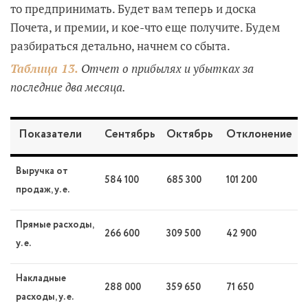
то предпринимать. Будет вам теперь и доска
Почета, и премии, и кое-что еще получите. Будем
разбираться детально, начнем со сбыта.
Таблица 13.
Отчет о прибылях и убытках за
последние два месяца.
Показатели
Сентябрь
Октябрь
Отклонение
Выручка от
584 100
685 300
101 200
продаж, у. е.
Прямые расходы,
266 600
309 500
42 900
у. е.
Накладные
288 000
359 650
71 650
расходы, у. е.