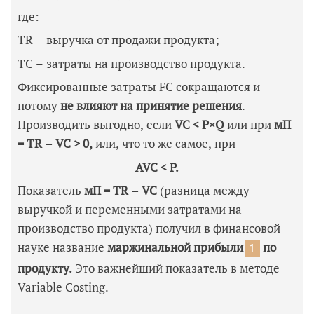
где:
TR – выручка от продажи продукта;
ТС – затраты на производство продукта.
Фиксированные затраты FC сокращаются и
потому
не влияют на принятие решения
.
Производить выгодно, если
VC < P×Q
или при
мП
=
TR –
VC > 0,
или, что то же самое, при
AVC <
P.
Показатель
мП =
TR –
VC
(разница между
выручкой и переменными затратами на
производство продукта)
получил в финансовой
науке название
маржинальной прибыли
по
1
продукту.
Это важнейший показатель в методе
Variable Costing.