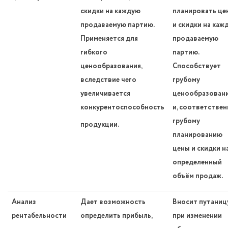
скидки на каждую
планировать це
продаваемую партию.
и скидки на каж
Применяется для
продаваемую
гибкого
партию.
ценообразования,
Способствует
вследствие чего
грубому
увеличивается
ценообразован
конкурентоспособность
и, соответствен
грубому
продукции.
планированию
цены и скидки н
определенный
объём продаж.
Анализ
Дает возможность
Вносит путаниц
рентабельности
определить прибыль,
при изменении