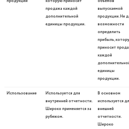
продукции
которую приносит
объемов
продажа каждой
выпускаемой
дополнительной
продукции. Не д
единицы продукции.
возможности
определить
прибыль, котор
приносит прод
каждой
дополнительно
единицы
продукции.
Использование
Используется для
В основном
внутренней отчетности.
используется д
Широко применяется за
внешней
рубежом.
отчетности.
Широко