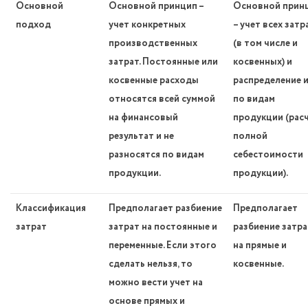
Основной
Основной принцип –
Основной прин
подход
учет конкретных
– учет всех затр
производственных
(в том числе и
затрат. Постоянные или
косвенных) и
косвенные расходы
распределение 
относятся всей суммой
по видам
на финансовый
продукции (рас
результат и не
полной
разносятся по видам
себестоимости
продукции.
продукции).
Классификация
Предполагает разбиение
Предполагает
затрат
затрат на постоянные и
разбиение затра
переменные. Если этого
на прямые и
сделать нельзя, то
косвенные.
можно вести учет на
основе прямых и