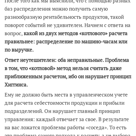
После того как мы выяснили, что с помощью разных
баз распределения можно получить самую
разнообразную рентабельность продуктов, такой
поворот событий не удивителен. Начнем с ответа на
вопрос,
какой из двух методов «котлового» расчета
правильнее: распределение по машино-часам или
по выручке.
Ответ неутешителен: оба неправильные. Проблема
в том, что «котловой» метод нельзя считать даже
приближенным расчетом, ибо он нарушает принцип
Хиггинса.
Ему не должно быть места в управленческом учете
для расчета себестоимости продукции и прибыли
подразделений. Он нарушает главный принцип
управления: каждый отвечает за свое. В результате
на вас ложатся проблемы работы «соседа». То есть
это проблема самого подхода к расчету, а не выбора