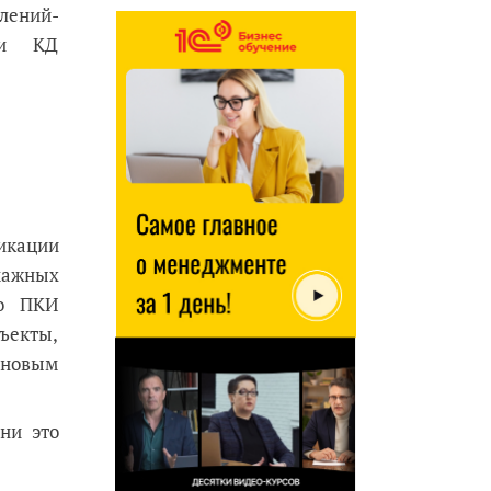
лений-
вки КД
икации
мажных
го ПКИ
бъекты,
 новым
ни это