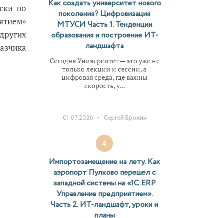
Как создать университет нового
ски по
поколения? Цифровизация
ятием»
МТУСИ Часть 1. Тенденции
других
образования и построение ИТ-
ландшафта
азчика
Сегодня Университет — это уже не
только лекции и сессии, а
цифровая среда, где важны
скорость, у...
•
01.07.2026
Сергей Ерохин
4
Импортозамещение на лету. Как
аэропорт Пулково перешел с
западной системы на «1С:ERP
Управление предприятием».
Часть 2. ИТ-ландшафт, уроки и
планы