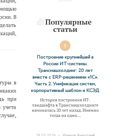
кации,
омощью
рсии. В
Популярные
делать
статьи
икаций,
1
Построение крупнейшей в
России ИТ-системы.
Трансмашхолдинг: 20 лет
вместе с ERP-решениями «1С».
туры в
Часть 2. Унификация систем,
корпоративный шаблон и КСЭД
икаких
дь при
История построения ИТ-
ландшафта в Трансмашхолдинге
 учета
начиналась 20 лет назад. Именно
случае,
тогда на одно...
•
28.05.2026
Ушаков Анатолий