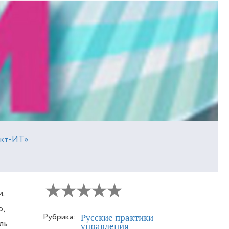
ект-ИТ»
.
,
Рубрика:
Русские практики
ль
управления