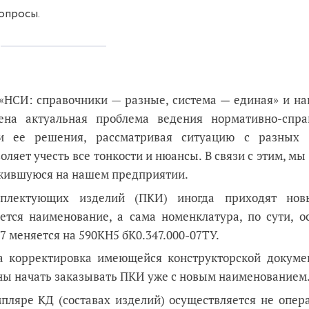
опросы.
«НСИ: справочники — разные, система
—
единая» и на
ена актуальная проблема ведения нормативно-спра
 ее решения, рассматривая ситуацию с разных 
зволяет учесть все тонкости и нюансы. В связи с этим, мы
ожившуюся на нашем предприятии.
плектующих изделий (ПКИ) иногда приходят но
ется наименование, а сама номенклатура, по сути, о
 меняется на 590КН5 бК0.347.000-07ТУ.
а корректировка имеющейся конструкторской докуме
ны начать заказывать ПКИ уже с новым наименованием
ляре КД (составах изделий) осуществляется не опера