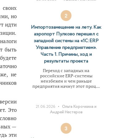
 своих
2
ыми, но
ут идти
Импортозамещение на лету. Как
зиции.
аэропорт Пулково перешел с
западной системы на «1С:ERP
налоги
Управление предприятием».
т быть
Часть 1. Причины, ход и
будете
результаты проекта
аточно
Переход с западных на
же, не
российские ERP-системы
неизбежен и чем раньше
чников
предприятия начнут этот проц...
версии
•
21.06.2026
Ольга Корочкина и
ет. Это
Андрей Нестеров
условно
льных —
3
едь эти