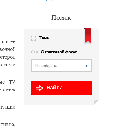
Поиск
Тема
шли ее
вочной
Отраслевой фокус
сторон
 хотели
Не выбрано
вые ТУ
НАЙТИ
стается
нтации
.
тивно,