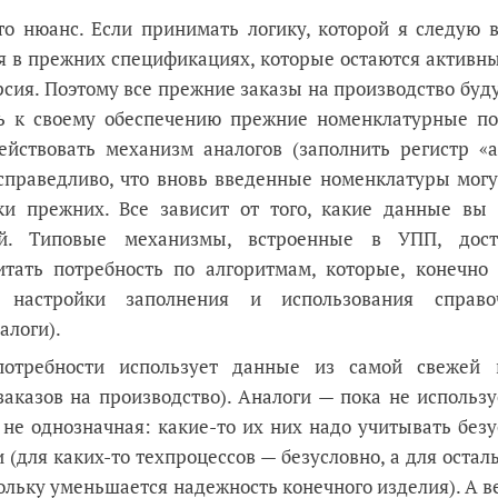
о нюанс. Если принимать логику, которой я следую в
ся в прежних спецификациях, которые остаются активн
ерсия. Поэтому все прежние заказы на производство буд
ь к своему обеспечению прежние номенклатурные по
ействовать механизм аналогов (заполнить регистр «а
 справедливо, что вновь введенные номенклатуры могу
ки прежних. Все зависит от того, какие данные вы 
ей. Типовые механизмы, встроенные в УПП, дост
итать потребность по алгоритмам, которые, конечно 
 настройки заполнения и использования справо
алоги).
потребности использует данные из самой свежей 
аказов на производство). Аналоги — пока не использу
ь не однозначная: какие-то их них надо учитывать без
и (для каких-то техпроцессов — безусловно, а для оста
кольку уменьшается надежность конечного изделия). А в