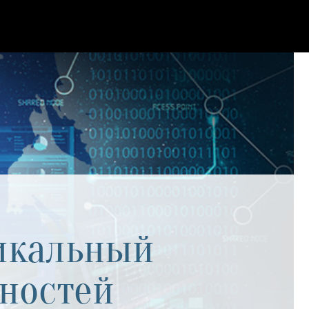
никальный
ностей