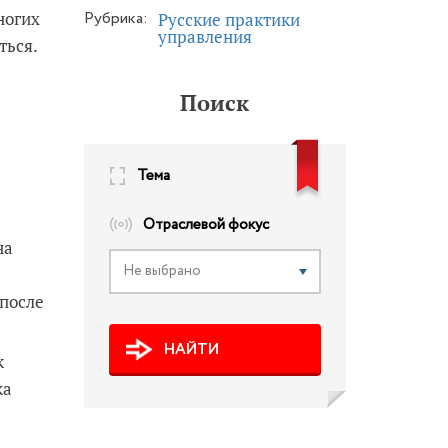
ногих
Рубрика:
Русские практики
управления
ться.
Поиск
Тема
Отраслевой фокус
на
Не выбрано
 после
НАЙТИ
к
ка