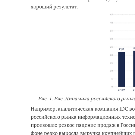
хороший результат.
Рис. 1. Рис. Динамика российского рын
Например, аналитическая компания IDC во
российского рынка информационных техноло
произошло резкое падение продаж в России
фоне резко выросла выручка крупнейших р