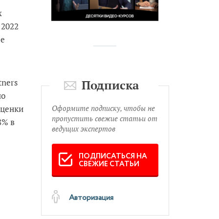
х
 2022
ые
tners
Подписка
по
оценки
Оформите подписку, чтобы не
пропустить свежие статьи от
8% в
ведущих экспертов
ПОДПИСАТЬСЯ НА
СВЕЖИЕ СТАТЬИ
Авторизация