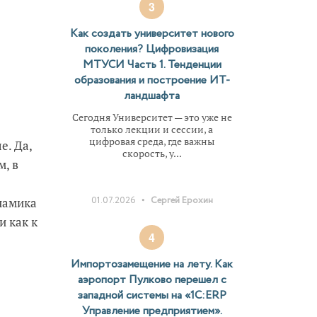
3
Как создать университет нового
поколения? Цифровизация
МТУСИ Часть 1. Тенденции
образования и построение ИТ-
ландшафта
Сегодня Университет — это уже не
только лекции и сессии, а
цифровая среда, где важны
е. Да,
скорость, у...
м, в
•
01.07.2026
Сергей Ерохин
инамика
и как к
4
Импортозамещение на лету. Как
аэропорт Пулково перешел с
западной системы на «1С:ERP
Управление предприятием».