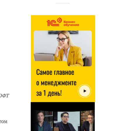
СОФТ
том