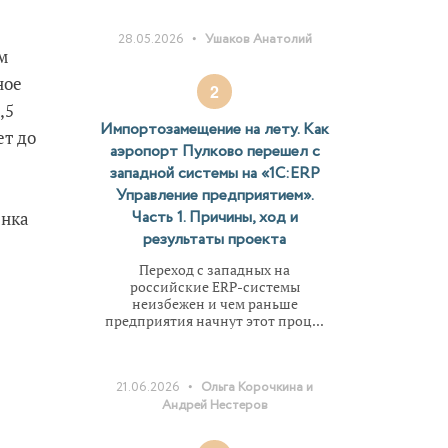
•
28.05.2026
Ушаков Анатолий
м
ное
2
,5
Импортозамещение на лету. Как
ет до
аэропорт Пулково перешел с
западной системы на «1С:ERP
Управление предприятием».
Часть 1. Причины, ход и
ынка
результаты проекта
Переход с западных на
российские ERP-системы
неизбежен и чем раньше
предприятия начнут этот проц...
•
21.06.2026
Ольга Корочкина и
Андрей Нестеров