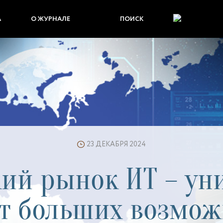
А
О ЖУРНАЛЕ
ПОИСК
23 ДЕКАБРЯ 2024
ий рынок ИТ – у
т больших возмож