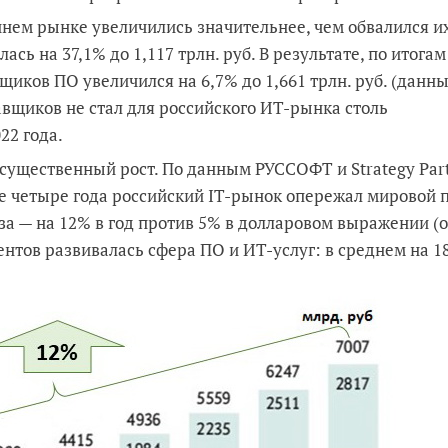
ем рынке увеличились значительнее, чем обвалился и
ась на 37,1% до 1,117 трлн. руб. В результате, по итогам
щиков ПО увеличился на 6,7% до 1,661 трлн. руб. (данн
вщиков не стал для российского ИТ-рынка столь
22 года.
 существенный рост. По данным РУССОФТ и Strategy Par
е четыре года российский IT-рынок опережал мировой 
аза — на 12% в год против 5% в долларовом выражении (
ментов развивалась сфера ПО и ИТ-услуг: в среднем на 1