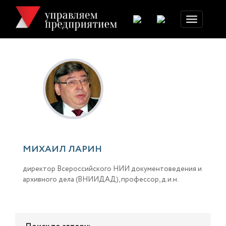
Toggle
navigation
МИХАИЛ ЛАРИН
директор Всероссийского НИИ документоведения и
архивного дела (ВНИИДАД), профессор, д.и.н.