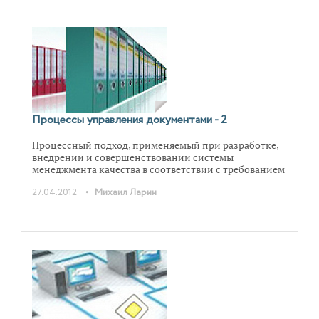
Процессы управления документами - 2
Процессный подход, применяемый при разработке,
внедрении и совершенствовании системы
менеджмента качества в соответствии с требованием
стандартов серии ИСО 9000, предполагает, что для
•
27.04.2012
Михаил Ларин
эффективной деятельности организации
необходимо идентифицировать процессы,
определить их взаимодействие и управлять ими.