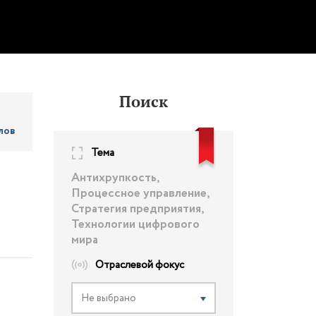
Поиск
лов
Тема
Антихрупкость,
Процессное управление,
Стратегия предприятия,
Технологии цифрового
мира
Отраслевой фокус
Не выбрано