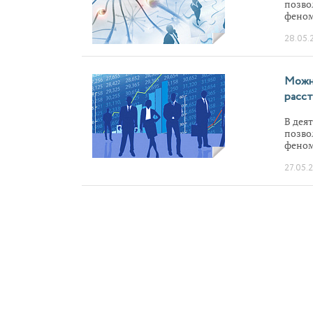
позво
феном
резул
28.05.
метод
Можно
расст
В дея
позво
феном
резул
27.05.
метод