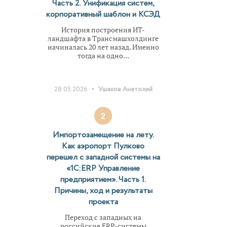
Часть 2. Унификация систем,
корпоративный шаблон и КСЭД
История построения ИТ-
ландшафта в Трансмашхолдинге
начиналась 20 лет назад. Именно
тогда на одно...
•
28.05.2026
Ушаков Анатолий
2
Импортозамещение на лету.
Как аэропорт Пулково
перешел с западной системы на
«1С:ERP Управление
предприятием». Часть 1.
Причины, ход и результаты
проекта
Переход с западных на
российские ERP-системы