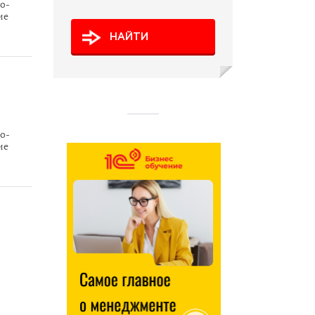
о-
ие
х
НАЙТИ
о-
ие
х