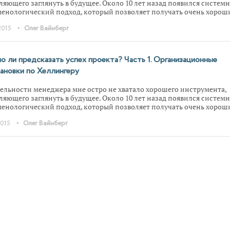
ляющего заглянуть в будущее. Около 10 лет назад появился системн
енологический подход, который позволяет получать очень хорош
ьтаты даже в условиях полной неопределенности и бессилия други
•
2015
Олег Вайнберг
ов анализа.
 ли предсказать успех проекта? Часть 1. Организационные
ановки по Хеллингеру
тельности менеджера мне остро не хватало хорошего инструмента,
ляющего заглянуть в будущее. Около 10 лет назад появился системн
енологический подход, который позволяет получать очень хорош
ьтаты даже в условиях полной неопределенности и бессилия други
•
2015
Олег Вайнберг
ов анализа. Это организационные расстановки.