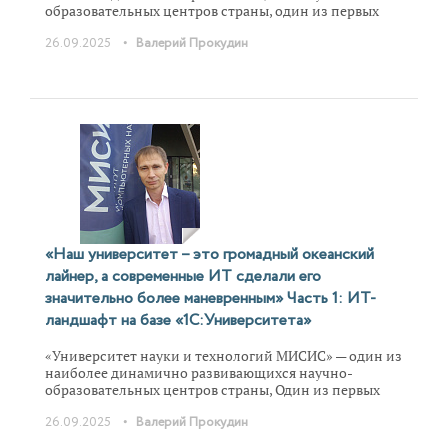
образовательных центров страны, один из первых
двух национальных исследовательских
•
26.09.2025
Валерий Прокудин
университетов России. О построении ИТ-ландшафта
университета и перспективах его развития
рассказывает Валерий Прокудин, ИТ-директор
Национального Исследовательского и
Технологического университета МИСИС. Во второй
части интервью – рассказ о перспективных
направлениях развития ИТ-систем университета,
прежде всего на базе системы «1С:Аналитика» и
использования ИИ.
«Наш университет – это громадный океанский
лайнер, а современные ИТ сделали его
значительно более маневренным» Часть 1: ИТ-
ландшафт на базе «1С:Университета»
«Университет науки и технологий МИСИС» — один из
наиболее динамично развивающихся научно-
образовательных центров страны, Один из первых
двух национальных исследовательских
•
26.09.2025
Валерий Прокудин
университетов России. О построении ИТ-ландшафта
университета и перспективах его развития