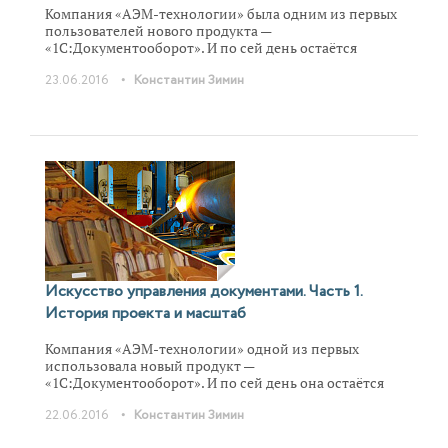
Компания «АЭМ-технологии» была одним из первых
пользователей нового продукта —
«1С:Документооборот». И по сей день остаётся
одним из самых активных пользователей системы.
•
23.06.2016
Константин Зимин
Этот проект уникален прежде всего активной
позицией директора по ИТ «АЭМ-технологии»
Антона Думина. В результате система
«1С:Документооборот» не просто внедрена, а сделан
целый ряд интересных дополнений и
функциональных находок, часть из которых сейчас
уже вошла в типовую систему.
Искусство управления документами. Часть 1.
История проекта и масштаб
Компания «АЭМ-технологии» одной из первых
использовала новый продукт —
«1С:Документооборот». И по сей день она остаётся
одним из самых активных пользователей этой
•
22.06.2016
Константин Зимин
системы. Этот проект уникален прежде всего
активной позицией директора по ИТ компании