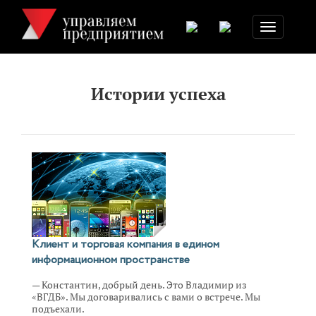
Toggle
navigation
Истории успеха
Клиент и торговая компания в едином
информационном пространстве
— Константин, добрый день. Это Владимир из
«ВГДБ». Мы договаривались с вами о встрече. Мы
подъехали.