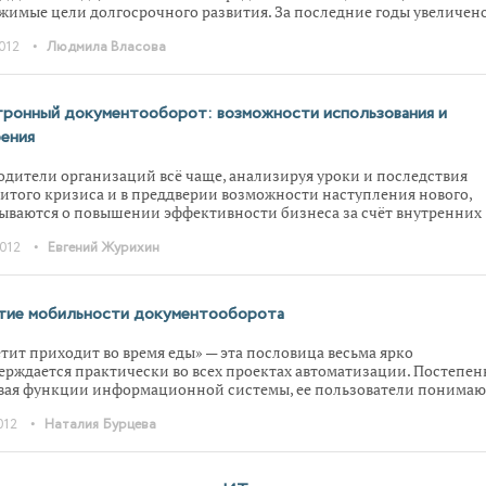
жимые цели долгосрочного развития. За последние годы увеличен
сирование науки за счет средств государства, создана современна
•
2012
Людмила Власова
ма институтов развития в сфере инноваций. Тема модернизации и
аций находится в постоянном фокусе политического руководства
ы. Хотя термины «инновации», «модернизация» и «амбиции» сегод
о и повсеместно используются, их понимание различно.
ронный документооборот: возможности использования и
ения
одители организаций всё чаще, анализируя уроки и последствия
итого кризиса и в преддверии возможности наступления нового,
ываются о повышении эффективности бизнеса за счёт внутренних
сов. Выстраивание системы документооборота с последующей
•
2012
Евгений Журихин
атизацией его процессов в немалой степени способствуют решен
задачи, тем более что рынок систем автоматизации документообор
но растёт и развивается. Некоторые примеры их использования и
ения были представлены в рамках Второй конференции «Управлен
тие мобильности документооборота
ентами с «1С:Документооборот».
тит приходит во время еды» — эта пословица весьма ярко
ерждается практически во всех проектах автоматизации. Постепен
вая функции информационной системы, ее пользователи понимаю
х первоначальные требования к автоматизации были не полными. 
•
012
Наталия Бурцева
 стороны, предвидеть все, что может понадобиться — сложно. С дру
ное развитие технологий, в первую очередь, мобильных, стимулиру
рование новых требований. Как следствие, система развивается за
 приложений, которые впоследствии могут войти в основной