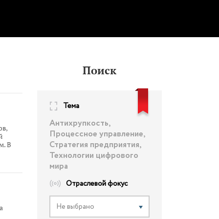
Поиск
Тема
Антихрупкость,
ов,
Процессное управление,
й
Стратегия предприятия,
м. В
лись
Технологии цифрового
мира
Отраслевой фокус
Не выбрано
а