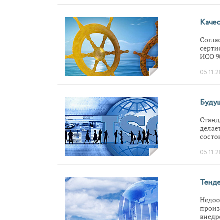
актуа
Качес
Согла
серти
ИСО 9
показ
05.11.2
Росси
внедр
Будущ
Станд
делае
состо
менед
05.11.2
подве
менед
Тенде
Недоо
произ
внедр