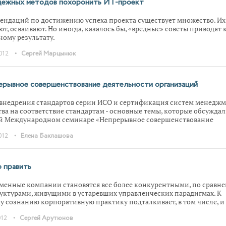
дежных методов похоронить ИТ-проект
ионал системы.
ендаций по достижению успеха проекта существует множество. Их
ют, осваивают. Но иногда, казалось бы, «вредные» советы приводят 
ному результату.
•
012
Сергей Марцынюк
рывное совершенствование деятельности организаций
внедрения стандартов серии ИСО и сертификация систем менеджм
тва на соответствие стандартам - основные темы, которые обсужда
-й Международном семинаре «Непрерывное совершенствование
льности организаций». Были высказаны прямо противоположные
•
012
Елена Баклашова
 зрения от обоснования чрезвычайной необходимости и важности
артов ИСО до радикального требования отмены сертификации, как
ой.
 править
менные компании становятся все более конкурентными, по сравн
руктурами, живущими в устаревших управленческих парадигмах. К
у сознанию корпоративную практику подталкивает, в том числе, и
истическая художественная литература. И хотя многие проблемы
•
012
Сергей Арутюнов
ления, нашедшие в ней свое отражение, и по сей день остаются