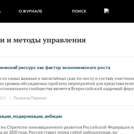
А
О ЖУРНАЛЕ
ПОИСК
и и методы управления
еческий рессурс как фактор экономического роста
 из самых важным и масштабных (как по числу и составу участник
 по уровню обсуждаемых проблем) мероприятий для представителе
ссионального сообщества является Всероссийский кадровый фору
ие трех дней на мастер-классах, практикумах и в докладах обсужда
•
2012
Людмила Пешкова
льные вопросы управления персоналом, системы оплаты труда,
ации персонала, охраны труда, а также организации кадрового
роизводства.
ации, модернизация, амбиции
сно Стратегии инновационного развития Российской Федерации н
д до 2020 года, Россия ставит перед собой амбициозные, но