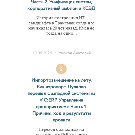
Часть 2. Унификация систем,
корпоративный шаблон и КСЭД
е.
История построения ИТ-
ландшафта в Трансмашхолдинге
ой
начиналась 20 лет назад. Именно
тогда на одно...
•
28.05.2026
Ушаков Анатолий
2
Импортозамещение на лету.
Как аэропорт Пулково
перешел с западной системы на
«1С:ERP Управление
предприятием». Часть 1.
Причины, ход и результаты
проекта
Переход с западных на
российские ERP-системы