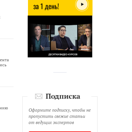
к
ента
лись
Подписка
ению
Оформите подписку, чтобы не
пропустить свежие статьи
от ведущих экспертов