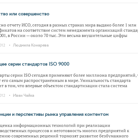
льными, поиск однозначного их решения продолжается.
тво или совершенство
сно отчету ИСО, сегодня в разных странах мира выдано более 1 млн
фикатов на соответствие систем менеджмента организаций станда
001, в России — около 70 тыс. Эти весьма внушительные цифры
ывают масштаб внедрения данного стандарта. Однако и в мире, и в
•
012
Людмила Конарева
и наблюдается разочарование в отношении эффективности его
ения.
ее серии стандартов ISO 9000
арты серии ISO сегодня применяют более миллиона предприятий, 
т его самым распространённым в мире. Уникальность стандарта
ит в том, что впервые объектом стандартизации стала система
жмента, объект, который никогда раньше стандартизации не
•
012
Иван Чайка
ргался. Но прогресс не стоит на месте, поэтому и стандарты систем
жмента необходимо поддерживать в актуальном состоянии.
нции и перспективы рынка управления контентом
ценка информационных технологий при реализации
водственных процессов и неготовность многих предприятий к
ению современных решений тормозят развитие безбумажного