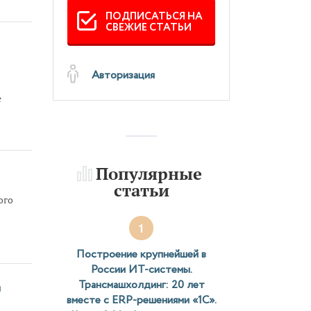
ПОДПИСАТЬСЯ НА
ее с
СВЕЖИЕ СТАТЬИ
у
Авторизация
е
ее с
Популярные
у
статьи
ого
1
Построение крупнейшей в
России ИТ-системы.
Трансмашхолдинг: 20 лет
и
вместе с ERP-решениями «1С».