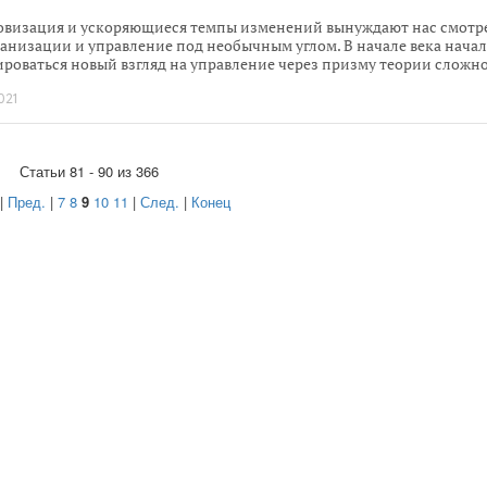
визация и ускоряющиеся темпы изменений вынуждают нас смотр
ганизации и управление под необычным углом. В начале века начал
роваться новый взгляд на управление через призму теории сложн
и самоорганизации Самоорганизация открыта уже более 70 лет наз
021
твует во всей неживой и живой природе. В том числе и у людей. Но 
рганизация соотносится с управлением, где ее место? Ответ на это
с искали участники конгресса
Smart Russia 2021
. В этой статье мы
бно разберем, где место классического управления, а где –
Статьи 81 - 90 из 366
рганизации.
|
Пред.
|
7
8
9
10
11
|
След.
|
Конец