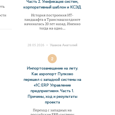
Часть 2. Унификация систем,
еть
корпоративный шаблон и КСЭД
История построения ИТ-
ости
ландшафта в Трансмашхолдинге
ад и
начиналась 20 лет назад. Именно
как
тогда на одно...
т
•
28.05.2026
Ушаков Анатолий
2
Импортозамещение на лету.
Как аэропорт Пулково
перешел с западной системы на
«1С:ERP Управление
предприятием». Часть 1.
Причины, ход и результаты
проекта
Переход с западных на
российские ERP-системы