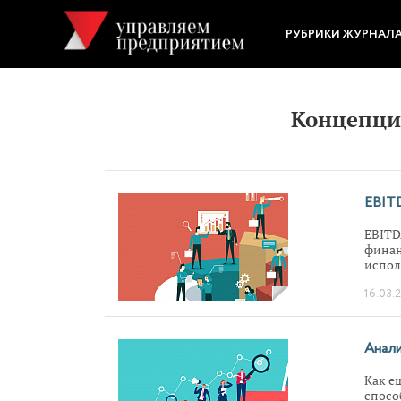
РУБРИКИ ЖУРНАЛ
Концепци
EBITD
EBITD
финан
испол
расск
16.03.
для о
Анали
Как е
спосо