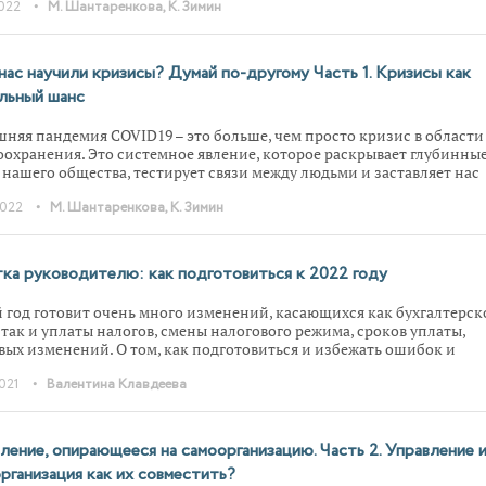
•
2022
М. Шантаренкова, К. Зимин
ироваться на краткосрочных задачах, решая проблемы по мере их
ения. Но порой нужно сделать шаг назад и взглянуть на происходящ
ы долгосрочной перспективы – именно тогда становится ясно, что
ий кризис далеко не уникален. Такой взгляд позволяет понять, чем
нас научили кризисы? Думай по-другому Часть 1. Кризисы как
аучили кризисы прошлого и чему может научить текущий.
льный шанс
няя пандемия COVID19 – это больше, чем просто кризис в области
оохранения. Это системное явление, которое раскрывает глубинны
 нашего общества, тестирует связи между людьми и заставляет нас
аться о своем прошлом, настоящем и будущем. Мы привыкли
•
2022
М. Шантаренкова, К. Зимин
ироваться на краткосрочных задачах, решая проблемы по мере их
ения. Но порой нужно сделать шаг назад и взглянуть на происходящ
ы долгосрочной перспективы – именно тогда становится ясно, что
ий кризис далеко не уникален. Такой взгляд позволяет понять, чем
ка руководителю: как подготовиться к 2022 году
аучили кризисы прошлого и чему может научить текущий.
 год готовит очень много изменений, касающихся как бухгалтерск
, так и уплаты налогов, смены налогового режима, сроков уплаты,
вых изменений. О том, как подготовиться и избежать ошибок и
стей в работе, расскажем в статье.
•
2021
Валентина Клавдеева
ление, опирающееся на самоорганизацию. Часть 2. Управление 
рганизация как их совместить?