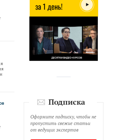
е
ее с
лись
ик.
ия
кие
ия
рами
ии
,
Подписка
ов
Оформите подписку, чтобы не
пропустить свежие статьи
е
от ведущих экспертов