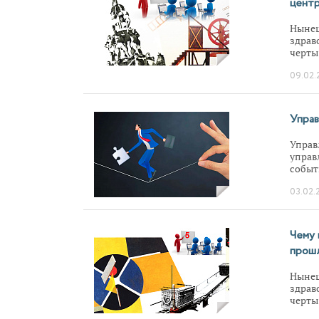
центр
Нынеш
здрав
черты
задум
09.02.
фокус
появл
высот
текущ
Управ
подхо
и при
Управ
Откаж
управ
уроки
событ
сегод
опред
03.02.
как и
Чему 
прош
Нынеш
здрав
черты
задум