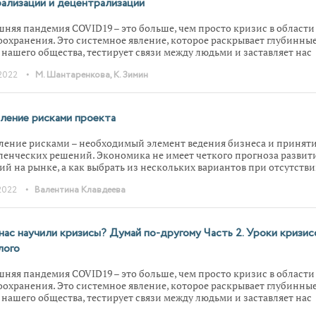
ализации и децентрализации
няя пандемия COVID19 – это больше, чем просто кризис в области
оохранения. Это системное явление, которое раскрывает глубинны
 нашего общества, тестирует связи между людьми и заставляет нас
аться о своем прошлом, настоящем и будущем. Мы привыкли
•
2022
М. Шантаренкова, К. Зимин
ироваться на краткосрочных задачах, решая проблемы по мере их
ения. Но порой нужно сделать шаг назад и взглянуть на происходящ
ы долгосрочной перспективы – именно тогда становится ясно, что
ий кризис далеко не уникален. Как показывает история, многие
ление рисками проекта
ды к преодолению масштабных вызовов не так уж новы. Они рожда
менялись долгие века назад, постепенно обретая современный обл
ление рисками – необходимый элемент ведения бизнеса и принят
емся от привычных нам шаблонных решений и взглянем шире: ка
ленческих решений. Экономика не имеет четкого прогноза развит
 и практики, проверенные временем, могут стать нашими ориенти
ий на рынке, а как выбрать из нескольких вариантов при отсутств
ня?
еленности? Для этого компании управляют рисками проекта. О том
•
2022
Валентина Клавдеева
х выявлять, анализировать и предотвращать, читайте в статье.
нас научили кризисы? Думай по-другому Часть 2. Уроки кризис
лого
няя пандемия COVID19 – это больше, чем просто кризис в области
оохранения. Это системное явление, которое раскрывает глубинны
 нашего общества, тестирует связи между людьми и заставляет нас
аться о своем прошлом, настоящем и будущем. Мы привыкли