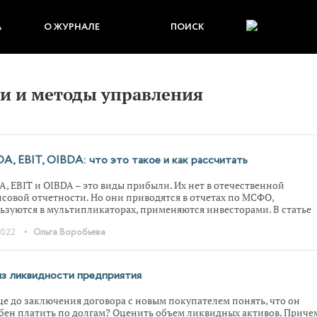
А
О ЖУРНАЛЕ
ПОИСК
и и методы управления
A, EBIT, OIBDA: что это такое и как рассчитать
A, EBIT и OIBDA – это виды прибыли. Их нет в отечественной
совой отчетности. Но они приводятся в отчетах по МСФО,
ьзуются в мультипликаторах, применяются инвесторами. В статье
азываем про методику их вычисления и анализа. Дарим Excel-расч
•
2022
Ольга Воробьева
пределения показателей по данным русских отчетов.
з ликвидности предприятия
ще до заключения договора с новым покупателем понять, что он
бен платить по долгам? Оценить объем ликвидных активов. Приче