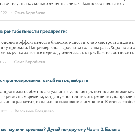
таточно узнать, сколько денег на счетах. Важно соотнести их с
иной обязательств. В этом состоит суть анализа ликвидности
•
2022
Ольга Воробьева
изации. В статье на примерах показываем, как он проводится. А ещ
 Excel-расчетчик для автоматического подсчета коэффициентов.
з рентабельности предприятия
 оценить эффективность бизнеса, недостаточно смотреть лишь на
ику прибыли. Например, она выросла за год в два раза. Хорошо ли 
если выручка за тот же период увеличилась в три. Важно соотносить
совый результат с другими метриками: доходами, активами,
•
2022
Ольга Воробьева
алом. Такое соотношение заложено в показателях рентабельности.
е приводим их формулы, расчетные примеры и делимся Excel-
улятором.
с-прогнозирование: какой метод выбрать
с-прогнозы особенно актуальны в условиях рыночной экономики, 
 в кризисные времена, когда нужно принимать решения, направле
олько на развитие, сколько на выживание компании. В статье разбе
ы прогнозирования, их особенности и риски.
•
2022
Валентина Клавдеева
нас научили кризисы? Думай по-другому Часть 3. Баланс