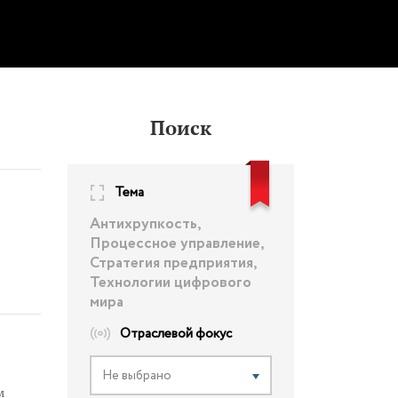
Поиск
Тема
Антихрупкость,
Процессное управление,
Стратегия предприятия,
етчик
Технологии цифрового
мира
Отраслевой фокус
Не выбрано
м