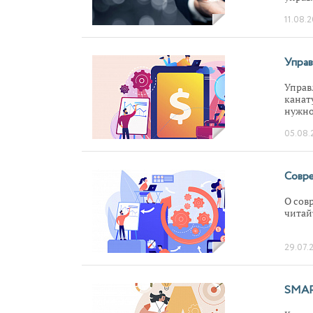
11.08.
Управ
Управ
канат
нужно
слишк
05.08.
еще д
Совре
О сов
читай
29.07.
SMART