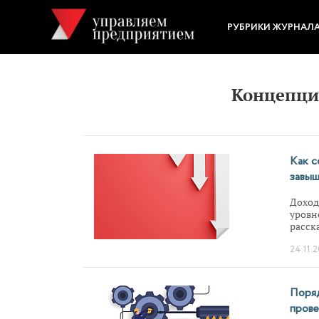
РУБРИКИ ЖУРНАЛ
Концепци
Как с
завыш
Доход
уровн
расск
что сд
24.11.
Поряд
прове