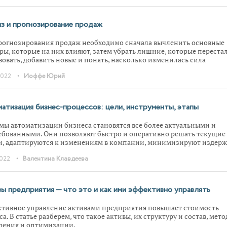
з и прогнозирование продаж
рогнозирования продаж необходимо сначала вычленить основные
ры, которые на них влияют, затем убрать лишние, которые переста
вовать, добавить новые и понять, насколько изменилась сила
вующих. В статье разберем на конкретном примере.
•
2022
Иоффе Юрий
атизация бизнес-процессов: цели, инструменты, этапы
мы автоматизации бизнеса становятся все более актуальными и
ебованными. Они позволяют быстро и оперативно решать текущие
и, адаптируются к изменениям в компании, минимизируют издерж
ают эффективность работы. Что такое автоматизация бизнес-
•
2022
Валентина Клавдеева
ссов, какие цели и задачи достигаются за счет внедрения, читайте 
.
ы предприятия — что это и как ими эффективно управлять
тивное управление активами предприятия повышает стоимость
а. В статье разберем, что такое активы, их структуру и состав, мет
ления и оптимизации.