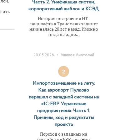
лей,
Часть 2. Унификация систем,
корпоративный шаблон и КСЭД
ысить
История построения ИТ-
ландшафта в Трансмашхолдинге
начиналась 20 лет назад. Именно
тогда на одно...
вка
•
28.05.2026
Ушаков Анатолий
вно
2
 ХХ
Импортозамещение на лету.
ге,
Как аэропорт Пулково
перешел с западной системы на
«1С:ERP Управление
предприятием». Часть 1.
Причины, ход и результаты
обы
?
проекта
Переход с западных на
российские ERP-системы