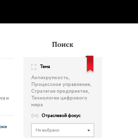
Поиск
Тема
Антихрупкость,
Процессное управление,
Стратегия предприятия,
Технологии цифрового
са и
мира
Отраслевой фокус
оки
Не выбрано