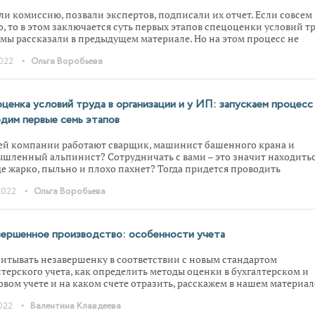
ли комиссию, позвали экспертов, подписали их отчет. Если совсем
о, то в этом заключается суть первых этапов спецоценки условий тр
 мы рассказали в предыдущем материале. Но на этом процесс не
шается. Более того, иногда его нужно повторить заново, иначе
•
2022
Ольга Воробьева
етят» штрафы. Читайте в статье о том, чем завершается СОУТ и ком
тся проводить ее каждые пять лет.
ценка условий труда в организации и у ИП: запускаем процесс
дим первые семь этапов
ей компании работают сварщик, машинист башенного крана и
шленный альпинист? Сотрудничать с вами – это значит находить
где жарко, пыльно и плохо пахнет? Тогда придется проводить
енку условий труда. В статье рассказываем о том, что это такое, к
•
2022
Ольга Воробьева
 предстоит реализовать и как их задокументировать.
ершенное производство: особенности учета
читывать незавершенку в соответствии с новым стандартом
лтерского учета, как определить методы оценки в бухгалтерском и
овом учете и на каком счете отразить, расскажем в нашем материал
•
2022
Валентина Клавдеева