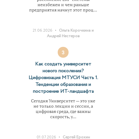
неизбежен и чем раньше
предприятия начнут этот проц...
•
21.06.2026
Ольга Корочкина и
Андрей Нестеров
3
Как создать университет
нового поколения?
Цифровизация МТУСИ Часть 1.
сать
Тенденции образования и
построение ИТ-ландшафта
Сегодня Университет — это уже
не только лекции и сессии, а
ые
цифровая среда, где важны
скорость, у...
а:
ь
•
01.07.2026
Сергей Ерохин