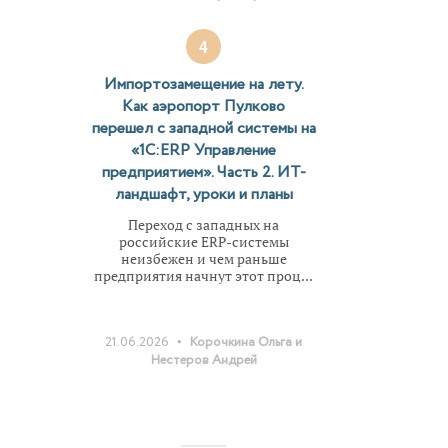
ий
кции
4
и по
Импортозамещение на лету.
Как аэропорт Пулково
перешел с западной системы на
«1С:ERP Управление
о мы
предприятием». Часть 2. ИТ-
ом
ландшафт, уроки и планы
ечная
Переход с западных на
российские ERP-системы
а
неизбежен и чем раньше
предприятия начнут этот проц...
T?
ению
•
21.06.2026
Корочкина Ольга и
л
Нестеров Андрей
и-
дачи