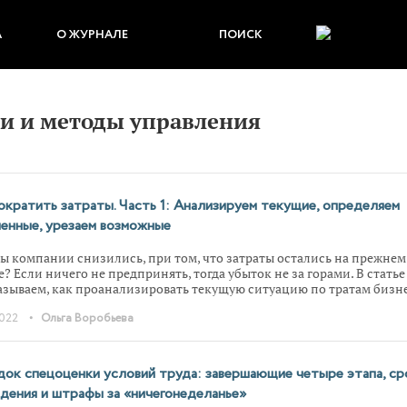
А
О ЖУРНАЛЕ
ПОИСК
и и методы управления
ократить затраты. Часть 1: Анализируем текущие, определяем
енные, урезаем возможные
ы компании снизились, при том, что затраты остались на прежнем
е? Если ничего не предпринять, тогда убыток не за горами. В статье
азываем, как проанализировать текущую ситуацию по тратам бизне
елать, чтобы их сократить.
•
2022
Ольга Воробьева
ок спецоценки условий труда: завершающие четыре этапа, ср
дения и штрафы за «ничегонеделанье»