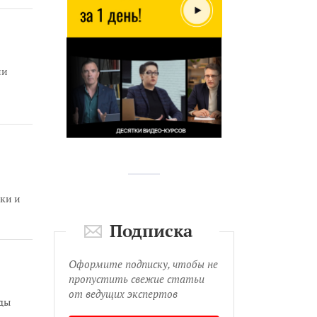
ли
ки и
в
Подписка
Оформите подписку, чтобы не
пропустить свежие статьи
от ведущих экспертов
оды