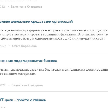
•
2022
Валентина Клавдеева
ление денежными средствами организаций
лять деньгами предприятия – все равно что ехать на велосипеде по
у и при этом жонглировать горящими факелами. Это так, потому чт
 делать много всего и одновременно, а ошибки и упущения стоят
ом дорого. В статье рассказываем про пять составляющих процесса
•
2022
Ольга Воробьева
арим два Excel-расчетчика.
менные модели развития бизнеса
ременных моделях развития бизнеса, и принципах их формирован
те в нашем материале.
•
2022
Валентина Клавдеева
-цели – просто о главном