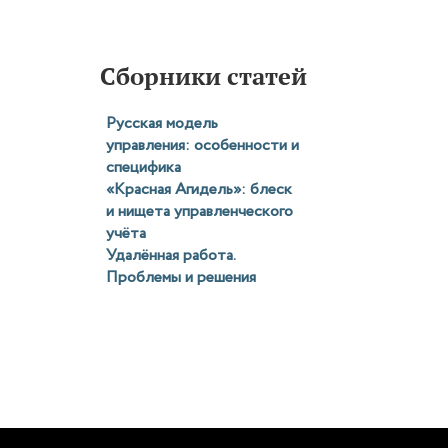
и
осов
или
Сборники статей
Русская модель
ает
управления: особенности и
обы
специфика
«Красная Агидель»: блеск
иях?
и нищета управленческого
учёта
Удалённая работа.
ак
Проблемы и решения
довых