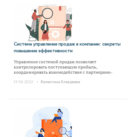
Система управления продаж в компании: секреты
повышения эффективности
Управление системой продаж позволяет
контролировать поступающую прибыль,
координировать взаимодействие с партнерами-
покупателями, строить стратегические планы по
•
15.06.2022
Валентина Клавдеева
освоению новых рынков сбыта. Мы поговорим о
ключевых целях создания системы, расскажем, какие
методы и инструменты необходимы для
налаживания работы отдела продаж и как
проанализировать и оценить его эффективность.