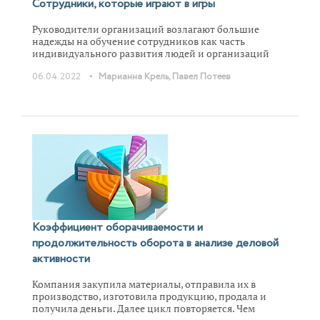
Сотрудники, которые играют в игры
Руководители организаций возлагают большие
надежды на обучение сотрудников как часть
индивидуального развития людей и организаций
целиком. Освоить незнакомую предметную область
•
06.04.2022
Марианна Крель, Павел Потеев
под руководством экспертов, научиться применять
новые управленческие и технические инструменты,
даже изменить групповое поведение (например,
«перестать конфликтовать»). Временами возникает
запрос на проведение скрытой оценки потенциала
сотрудников в ходе деловой игры. Часть этих надежд
можно и нужно относить к оправданным ожиданиям,
другую часть — к мифам и даже заблуждениям,
о которых мы тоже поговорим.
Коэффициент оборачиваемости и
продолжительность оборота в анализе деловой
активности
Компания закупила материалы, отправила их в
производство, изготовила продукцию, продала и
получила деньги. Далее цикл повторяется. Чем