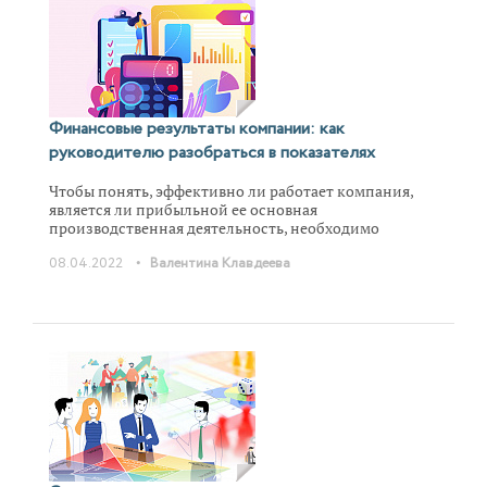
Финансовые результаты компании: как
руководителю разобраться в показателях
Чтобы понять, эффективно ли работает компания,
является ли прибыльной ее основная
производственная деятельность, необходимо
изучить ее финансовые результаты. Как рассчитать и
•
08.04.2022
Валентина Клавдеева
проанализировать необходимые показатели,
объясним далее.