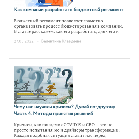
Как компании разработать бюджетный регламент
Бюджетный регламент позволяет грамотно
организовать процесс бюджетирования в компании.
В статье расскажем, как его разработать, для чего и
кому он необходим, какие ошибки чаще всего
•
27.05.2022
Валентина Клавдеева
допускают при его создании. Также поделимся
практическими советами, которые помогут повысить
эффективность документа.
Чему нас научили кризисы? Думай по-другому
Часть 4. Методы принятия решений
Кризисы, как пандемия COVID19 и СВО — это не
просто испытания, но и драйверы трансформации.
Каждая подобная ситуация ставит нас перед