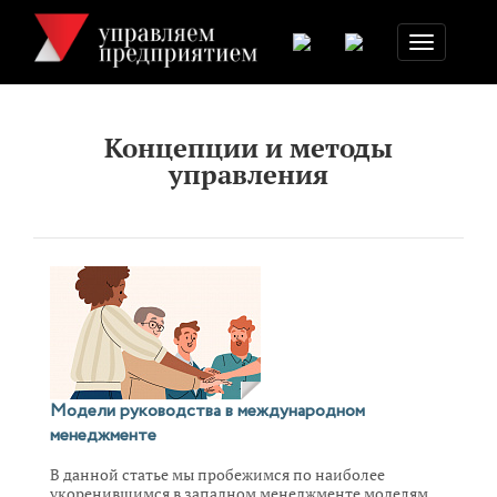
Toggle
navigation
Концепции и методы
управления
Модели руководства в международном
менеджменте
В данной статье мы пробежимся по наиболее
укоренившимся в западном менеджменте моделям