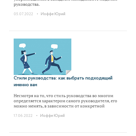
руководства.
•
05.07.2022
Иоффе Юрий
Стили руководства: как выбрать подходящий
именно вам
Несмотря на то, что стиль руководства во многом
определяется характером самого руководителя, его
можно менять, в зависимости от конкретной
ситуации и особенностей подчиненного. В статье
•
17.06.2022
Иоффе Юрий
рассмотрим основные стили, разберем плюсы и
минусы каждого из них и расскажем, в каких случаях
они наиболее эффективны.