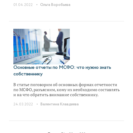
больше таких повторений в течение года, тем выше
•
01.04.2022
Ольга Воробьева
деловая активность предприятия. В статье
рассказываем, как измерить ее с помощью
коэффициентов оборачиваемости. Показываем
расчет на примере и дарим Excel-расчетчик.
Основные отчеты по МСФО: что нужно знать
собственнику
В статье поговорим об основных формах отчетности
по МСФО, разъясним, кому их необходимо составлять
и на что обратить внимание собственнику.
•
24.03.2022
Валентина Клавдеева